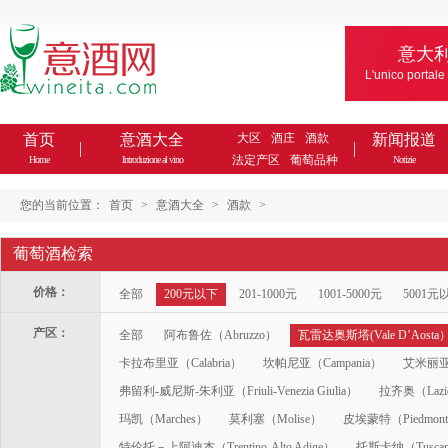
意大
L'unico portale
首页
意酒大全
大区
酒庄
酒款
新闻报道
法定产区
葡萄品种
Home
Introduzione al vino
Notizie
您的当前位置：
首页
>
意酒大全
>
酒款
>
葡萄酒检索
价格：
全部
200元以下
201-1000元
1001-5000元
5001元
产区：
全部
阿布鲁佐（Abruzzo）
瓦雷达奥斯塔(Vale D’Aosta
卡拉布里亚（Calabria）
坎帕尼亚（Campania）
艾米丽亚-
弗留利-威尼斯-朱利亚（Friuli-Venezia Giulia）
拉齐奥（Lazi
玛凯（Marches）
莫利塞（Molise）
皮埃蒙特（Piedmon
特伦托－上阿迪杰（Trentino-Alto Adige）
托斯卡纳（Tusca