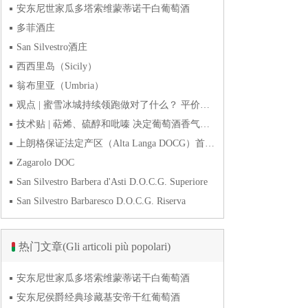
安东尼世家瓜多塔索维蒙蒂诺干白葡萄酒
多菲酒庄
San Silvestro酒庄
西西里岛（Sicily）
翁布里亚（Umbria）
观点 | 蜜雪冰城持续领跑做对了什么？ 平价下沉或是酒商破
技术贴 | 萜烯、硫醇和吡嗪 决定葡萄酒香气的三类化合物
上朗格保证法定产区（Alta Langa DOCG）首次突破年产量百万瓶
Zagarolo DOC
San Silvestro Barbera d'Asti D.O.C.G. Superiore
San Silvestro Barbaresco D.O.C.G. Riserva
热门文章(Gli articoli più popolari)
安东尼世家瓜多塔索维蒙蒂诺干白葡萄酒
安东尼侯爵经典珍藏基安帝干红葡萄酒