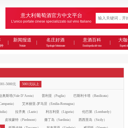
意大利葡萄酒官方中文平台
L'unico portale cinese specializzato sul vino Italiano
款
新闻报道
名庄好酒
意酒百科
大咖
种
Notizie
Tipologie Selezionate
Enciclopedia del vino
Esperti de
001-5000元
5001元以上
奥斯塔(Vale D’Aosta）
普利亚（Puglia）
巴斯利卡塔（Basilicata）
mpania）
艾米丽亚-罗马涅（Emilia-Romagna）
ulia）
拉齐奥（Lazio）
利古利亚（Liguria）
伦巴第（Lombardy）
皮埃蒙特（Piedmont）
撒丁岛（Sardinia）
西西里岛（Sicily）
e）
托斯卡纳（Tuscany）
翁布里亚（Umbria）
威尼托（Veneto）