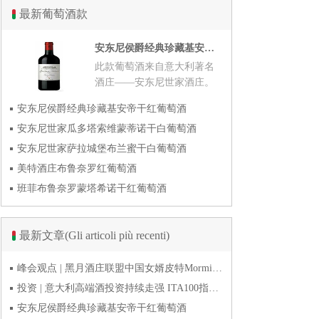
最新葡萄酒款
安东尼侯爵经典珍藏基安帝干红葡萄酒
此款葡萄酒来自意大利著名
酒庄——安东尼世家酒庄。
2001年份的此款...
安东尼侯爵经典珍藏基安帝干红葡萄酒
安东尼世家瓜多塔索维蒙蒂诺干白葡萄酒
安东尼世家萨拉城堡布兰蜜干白葡萄酒
美特酒庄布鲁奈罗红葡萄酒
班菲布鲁奈罗蒙塔希诺干红葡萄酒
最新文章(Gli articoli più recenti)
峰会观点 | 黑月酒庄联盟中国女婿皮特Mormile：去年30%营收来自抖音直播 风干易饮品类畅销
投资 | 意大利高端酒投资持续走强 ITA100指数今年上半年涨1.9%
安东尼侯爵经典珍藏基安帝干红葡萄酒