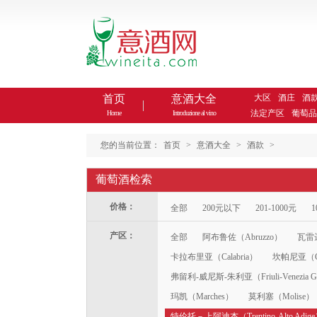
首页
意酒大全
大区
酒庄
酒
法定产区
葡萄品
Home
Introduzione al vino
您的当前位置：
首页
>
意酒大全
>
酒款
>
葡萄酒检索
价格：
全部
200元以下
201-1000元
1
产区：
全部
阿布鲁佐（Abruzzo）
瓦雷达
卡拉布里亚（Calabria）
坎帕尼亚（Ca
弗留利-威尼斯-朱利亚（Friuli-Venezia Gi
玛凯（Marches）
莫利塞（Molise）
特伦托－上阿迪杰（Trentino-Alto Adig