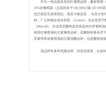
作为一种品质多变的红葡萄品种，桑娇维塞（Sang
10%的葡萄园（总面积多于100,000公顷/24
伦巴第及瓦坡里西拉，南至卡帕尼亚 ，在意大利
种，广泛种植在翁布利亚 （Umbria，在这里用
（Marcello，在这里是酿制皮切诺及科内罗葡萄
精美红葡萄酒的主要葡萄品种，是酿制布鲁奈罗干红
罗蒙塔希诺葡萄酒的主要混酿品种，也是酿制超
该品种有多种克隆品种，别名也很多，比如Brunello 、Prug