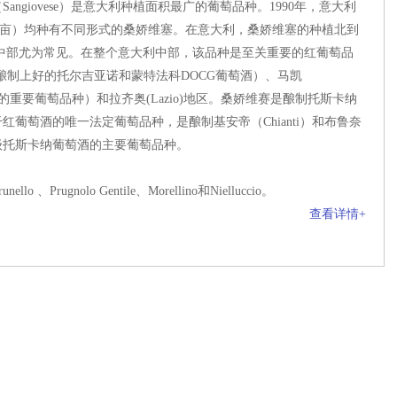
iovese）是意大利种植面积最广的葡萄品种。1990年，意大利
7,000英亩）均种有不同形式的桑娇维塞。在意大利，桑娇维塞的种植北到
中部尤为常见。在整个意大利中部，该品种是至关重要的红葡萄品
于酿制上好的托尔吉亚诺和蒙特法科DOCG葡萄酒）、马凯
酒的重要葡萄品种）和拉齐奥(Lazio)地区。桑娇维赛是酿制托斯卡纳
葡萄酒的唯一法定葡萄品种，是酿制基安帝（Chianti）和布鲁奈
级托斯卡纳葡萄酒的主要葡萄品种。
nolo Gentile、Morellino和Nielluccio。
查看详情+