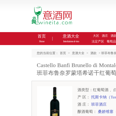
首页
意酒大全
大区
酒庄
酒
法定产区
葡萄品
Home
Introduzione al vino
您的当前位置：
首页
>
意酒大全
>
酒款
> 班菲布鲁奈罗蒙塔希
Castello Banfi Brunello di Montal
班菲布鲁奈罗蒙塔希诺干红葡
酒类型：红葡萄酒 、
产 区：
托斯卡纳（Tus
酒 庄：
班菲酒庄
酿酒葡萄：
桑娇维塞（S