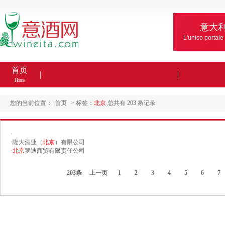
意大
L'unico portale
首页
Home
您的当前位置：
首页
> 标签：
北京
总共有 203 条记录
·
·
隆大酒业（
北京
）有限公司
·
北京
罗迪商贸有限责任公司
203条
上一页
1
2
3
4
5
6
7