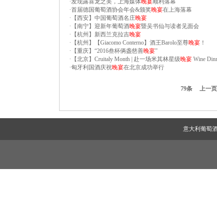
·
发现露喜龙之美，上海媒体
晚宴
顺利落幕
·
首届德国葡萄酒协会年会&颁奖
晚宴
在上海落幕
·
【西安】中国葡萄酒名庄
晚宴
·
【南宁】迎新年葡萄酒
晚宴
暨吴书仙与读者见面会
·
【杭州】新西兰克拉吉
晚宴
·
【杭州】【Giacomo Conterno】酒王Barolo至尊
晚宴
！
·
【重庆】“2016叁杯俩盏慈善
晚宴
”
·
【北京】Cruitaly Month | 赴一场米其林星级
晚宴
Wine Din
·
匈牙利国酒庆祝
晚宴
在北京成功举行
79条
上一页
意大利葡萄