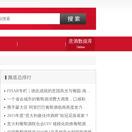
意酒数据库
Database
频道总排行
FISAR专栏｜彼此成就的意国风光与葡园-海风与火山淬炼的潘
一个省会城市的葡萄酒消费大调查，口感和口碑最关键
携手蒙大菲 阿里巴巴葡萄酒电商再度发力
2015年度“意大利最佳侍酒师”桂冠花落谁家？
意大利葡萄酒联合会UIV 规模化助推葡萄酒产业发展