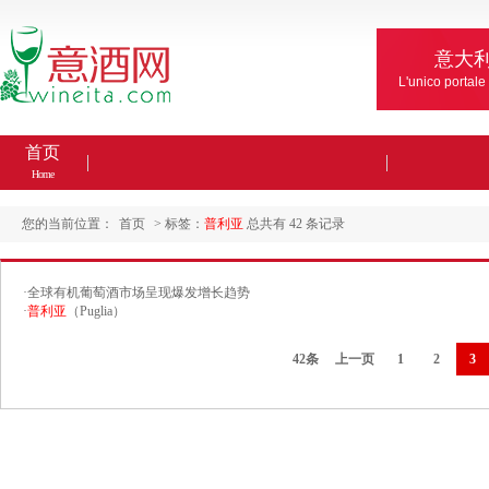
意大
L'unico portale
首页
Home
您的当前位置：
首页
> 标签：
普利亚
总共有 42 条记录
·
全球有机葡萄酒市场呈现爆发增长趋势
·
普利亚
（Puglia）
42条
上一页
1
2
3