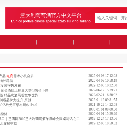
意大利葡萄酒官方中文平台
L'unico portale cinese specializzato sul vino Italiano
2025-04-08 17:12:08
价产品
电商
需求小机会多
2025-04-08 16:58:19
沃增长稳健
2022-12-06 10:32:50
商
发展报告发布
2022-06-17 15:39:21
 葡萄酒线上销量大增但售价下降
2022-02-21 16:58:02
升级 精品意酒展现竞争优势
2022-01-12 09:31:55
倒逼品牌力提升 原创
2021-10-22 14:22:08
50亿欧元巨擘布局农业4.0
1970-01-01 08:00:00
2020-04-01 15:29:29
现稳健
2019-12-24 17:13:56
口｜意酒网2019意大利葡萄酒年度峰会圆桌对话之二
2019-12-03 18:59:02
酒水在线交易