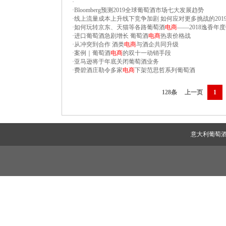
·
·
Bloomberg预测2019全球葡萄酒市场七大发展趋势
·
线上流量成本上升线下竞争加剧 如何应对更多挑战的201
·
如何玩转京东、天猫等各路葡萄酒
电商
——2018逸香年
·
进口葡萄酒急剧增长 葡萄酒
电商
热衷价格战
·
从冲突到合作 酒类
电商
与酒企共同升级
·
案例｜葡萄酒
电商
的双十一动销手段
·
亚马逊将于年底关闭葡萄酒业务
·
费碧酒庄勒令多家
电商
下架范思哲系列葡萄酒
128条
上一页
1
意大利葡萄