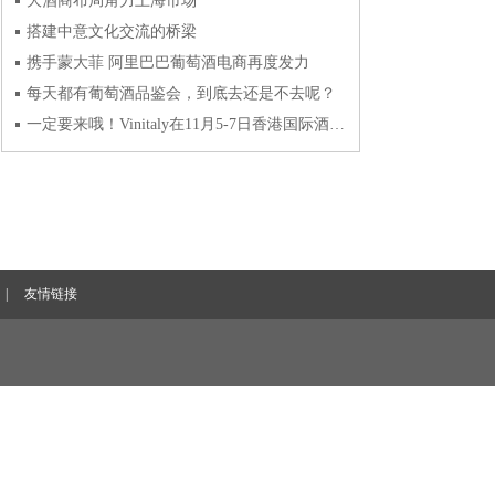
大酒商布局角力上海市场
搭建中意文化交流的桥梁
携手蒙大菲 阿里巴巴葡萄酒电商再度发力
每天都有葡萄酒品鉴会，到底去还是不去呢？
一定要来哦！Vinitaly在11月5-7日香港国际酒展系列活动新鲜出炉
|
友情链接