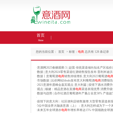
首页
Home
您的当前位置：
首页
> 标签：
电商
总共有 128 条记录
·
意酒网2025春糖观察-5 | 赵晨 传统渠道倾向知名产区低
·
数据 | 意大利2024零售渠道红酒销售报告发布 普利米迪
·
数据丨意葡萄酒
电商
销售持续增长 意大利2023葡萄酒
电
·
市场数据 | 比价网站Idealo发布意大利葡萄酒
电商
消费报告
·
2021意酒年度峰会嘉宾观点·意大利篇 | 疫情下酒水消费
·
观点 | 杨健：精品意酒在直播
电商
渠道表现优秀 消费升级
·
数据与趋势 | 合作社酒庄葡萄酒年产量占全意58% 产值超
·
·
疫情下的意大利：社区便利店销售激增 大型零售渠道表
·
5位中国业界大咖谈意酒（上）：意大利怎样成为下一个风
·
未来五年全球酒水
电商
年增长率将达15% 中国领跑全球