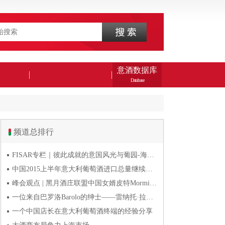
意酒数据库
Database
频道总排行
FISAR专栏｜彼此成就的意国风光与葡园-海风与火山淬炼的潘
中国2015上半年意大利葡萄酒进口总量继续下降
峰会观点 | 黑月酒庄联盟中国女婿皮特Mormile：去年30%营收来自抖音直播 风干易饮品类畅销
一位来自巴罗洛Barolo的绅士——雷纳托·拉蒂Renato Ratti
一个中国店长在意大利葡萄酒终端的经验分享