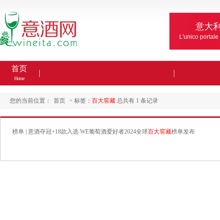
意大
L'unico portale
首页
Home
您的当前位置：
首页
> 标签：
百大窖藏
总共有 1 条记录
·
榜单 | 意酒夺冠+18款入选 WE葡萄酒爱好者2024全球
百大窖藏
榜单发布