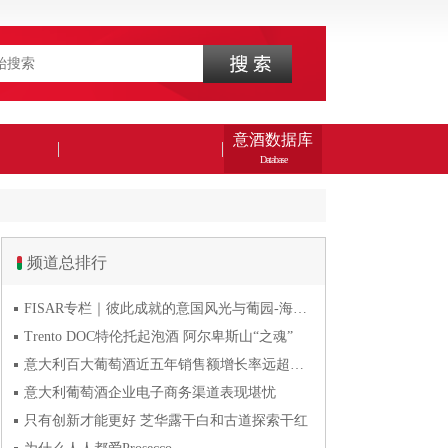
意酒数据库
Database
频道总排行
FISAR专栏｜彼此成就的意国风光与葡园-海风与火山淬炼的潘
Trento DOC特伦托起泡酒 阿尔卑斯山“之魂”
意大利百大葡萄酒近五年销售额增长率远超波尔多五百大葡萄酒
意大利葡萄酒企业电子商务渠道表现堪忧
只有创新才能更好 芝华露干白和古道探索干红