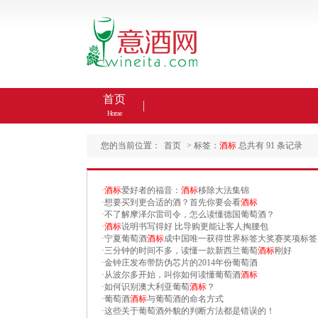
首页
Home
您的当前位置：
首页
> 标签：
酒标
总共有 91 条记录
·
酒标
爱好者的福音：
酒标
移除大法集锦
·
想要买到更合适的酒？首先你要会看
酒标
·
不了解摩泽尔雷司令，怎么读懂德国葡萄酒？
·
酒标
说明书写得好 比导购更能让客人掏腰包
·
宁夏葡萄酒
酒标
成中国唯一获得世界标签大奖赛奖项标签
·
三分钟的时间不多，读懂一款新西兰葡萄
酒标
刚好
·
金钟庄发布带防伪芯片的2014年份葡萄酒
·
从波尔多开始，叫你如何读懂葡萄酒
酒标
·
如何识别澳大利亚葡萄
酒标
？
·
葡萄酒
酒标
与葡萄酒的命名方式
·
这些关于葡萄酒外貌的判断方法都是错误的！