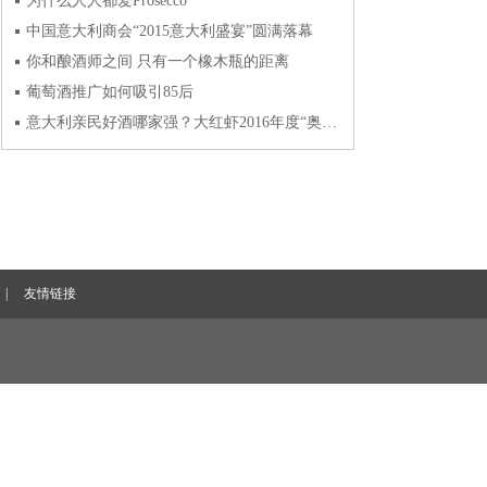
为什么人人都爱Prosecco
中国意大利商会“2015意大利盛宴”圆满落幕
你和酿酒师之间 只有一个橡木瓶的距离
葡萄酒推广如何吸引85后
意大利亲民好酒哪家强？大红虾2016年度“奥斯卡”奖发布
|
友情链接