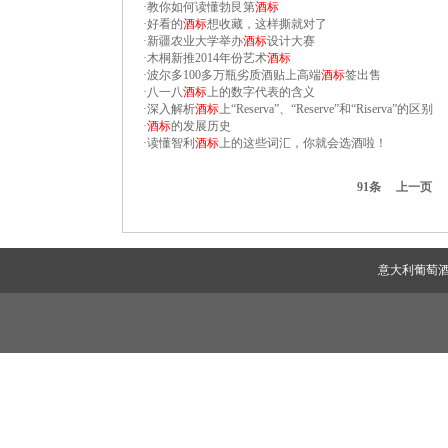
·
教你如何读懂勃艮第
酒标
·
好看的
酒标
想收藏，这样撕就对了
·
新疆农业大学举办
酒标
设计大赛
·
木桐新推2014年份艺术
酒标
·
波尔多100多万瓶劣质酒贴上高端
酒标
签出售
·
八一八
酒标
上的数字代表的含义
·
深入解析
酒标
上“Reserva”、“Reserve”和“Riserva”的区别
·
酒标
的发展历史
·
读懂智利
酒标
上的这些词汇，你就会选酒啦！
91条
上一页
意大利葡萄