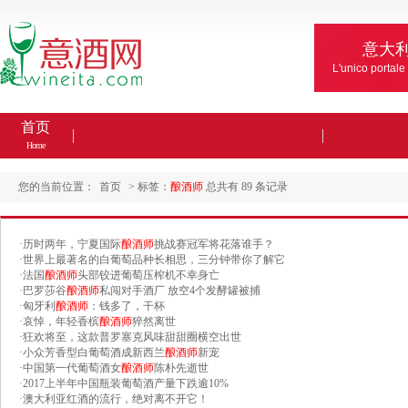
意大
L'unico portale
首页
Home
您的当前位置：
首页
> 标签：
酿酒师
总共有 89 条记录
·
历时两年，宁夏国际
酿酒师
挑战赛冠军将花落谁手？
·
世界上最著名的白葡萄品种长相思，三分钟带你了解它
·
法国
酿酒师
头部铰进葡萄压榨机不幸身亡
·
巴罗莎谷
酿酒师
私闯对手酒厂 放空4个发酵罐被捕
·
匈牙利
酿酒师
：钱多了，干杯
·
哀悼，年轻香槟
酿酒师
猝然离世
·
狂欢将至，这款普罗塞克风味甜甜圈横空出世
·
小众芳香型白葡萄酒成新西兰
酿酒师
新宠
·
中国第一代葡萄酒女
酿酒师
陈朴先逝世
·
2017上半年中国瓶装葡萄酒产量下跌逾10%
·
澳大利亚红酒的流行，绝对离不开它！