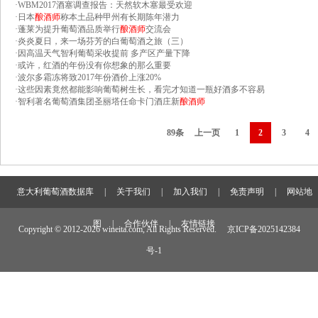
·
WBM2017酒塞调查报告：天然软木塞最受欢迎
·
日本
酿酒师
称本土品种甲州有长期陈年潜力
·
蓬莱为提升葡萄酒品质举行
酿酒师
交流会
·
炎炎夏日，来一场芬芳的白葡萄酒之旅（三）
·
因高温天气智利葡萄采收提前 多产区产量下降
·
或许，红酒的年份没有你想象的那么重要
·
波尔多霜冻将致2017年份酒价上涨20%
·
这些因素竟然都能影响葡萄树生长，看完才知道一瓶好酒多不容易
·
智利著名葡萄酒集团圣丽塔任命卡门酒庄新
酿酒师
89条
上一页
1
2
3
4
意大利葡萄酒数据库
|
关于我们
|
加入我们
|
免责声明
|
网站地
图
|
合作伙伴
|
友情链接
Copyright © 2012-
2026 wineita.com, All Rights Reserved.
京ICP备2025142384
号-1