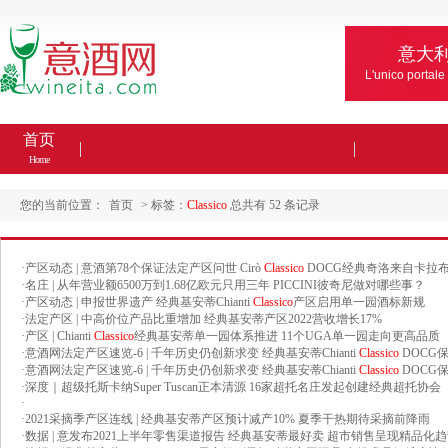
意大
L'unico portale
首页
Home
您的当前位置：
首页
> 标签：
Classico
总共有 52 条记录
·
产区动态 | 意酒第78个保证法定产区问世 Cirò
Classico
DOCG经典奇洛来自卡拉
·
名庄 | 从年营业额6500万到1.68亿欧元只用三年 PICCINI彼奇尼做对哪些事？
·
产区动态 | 申报世界遗产 经典基安蒂Chianti
Classico
产区启用单一园酒标新规
·
法定产区 | 中高价位产品比重增加 经典基安蒂产区2022营收增长17%
·
产区 | Chianti
Classico
经典基安蒂单一园体系推进 11个UGA单一园走向更高品质
·
意酒网法定产区速览-6 | 千年历史仍创新求变 经典基安蒂Chianti
Classico
DOCG
·
意酒网法定产区速览-6 | 千年历史仍创新求变 经典基安蒂Chianti
Classico
DOCG
·
深度｜超级托斯卡纳Super Tuscan正本清源 16家超托名庄发起创建经典超托协会
·
·
2021采摘季产区连线 | 经典基安蒂产区预计减产10% 夏季干热期待采摘前降雨
·
数据 | 意发布2021上半年零售渠道报告 经典基安蒂最好卖 超市销售呈现精品化