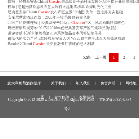
·
快报｜经典基安蒂Chianti
Classico
最高级别子酒种抛弃国际品种 提升桑娇维塞比
·
榜单 | 意起泡酒杂志发布意大利百大起泡酒榜单 欢聚时光的主角
·
经典基安蒂Chianti
Classico
发布产区全景3D地图 为单一园之路夯实基础
·
安东尼世家酒庄连线：2020年份较理想 静待转色期
·
2020产区夏季连线｜经典基安蒂Chianti
Classico
产区：风调雨顺静待转色
·
历经磨砺终展芳华 2017和2018年份经典基安蒂产区气候和品质综述
·
紧锣密鼓 托斯卡纳葡萄酒2020系列预品会本周将陆续落幕
·
被低估的实力产区 3款经典基安帝入选 WS2019年度全球百大葡萄酒前20
·
Barolo和Chianti
Classico
最受伦敦餐厅青睐的意大利酒
52条
上一页
1
2
3
意大利葡萄酒数据库
|
关于我们
|
加入我们
|
免责声明
|
网站地
图
|
合作伙伴
|
友情链接
Copyright © 2012-
2026 wineita.com, All Rights Reserved.
京ICP备2025142384
号-1