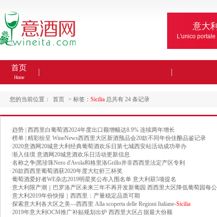
意大
L'unico portale
首页
Home
您的当前位置：
首页
> 标签：
Sicilia
总共有 24 条记录
·
趋势 | 西西里白葡萄酒2024年度出口额增幅达8.9% 连续两年增长
·
榜单 | 精彩纷呈 WineNews西西里大区新酒预品会20款不同年份佳酿品鉴记录
·
2020意酒网20城意大利经典葡萄酒欢乐日第七城西安站活动成功举办
·
渐入佳境 意酒网20城意酒欢乐日活动更新信息
·
名称之争|黑珍珠Nero d'Avola和格里洛Grillo并非西西里法定产区专利
·
26款西西里葡萄酒获2020年度大红虾三杯奖
·
葡萄酒爱好者WE杂志2019明星奖公布入围名单 意大利获5项提名
·
意大利限产潮｜巴罗洛产区未来三年不再开发新葡园 西西里大区降低葡萄园每
·
意大利2019年份快报｜西西里：产量稳定品质可期
·
探索意大利各大区之美—西西里 Alla scoperta delle Regioni Italiane-
Sicilia
·
2019年意大利OCM推广补贴规划出炉 西西里大区占据最大份额