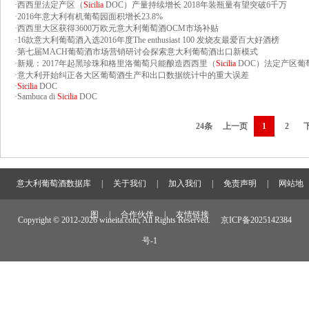
·
西西里法定产区（
Sicilia
DOC）产量持续增长 2018年装瓶量有望突破6千万
·
2016年意大利有机葡萄园面积增长23.8%
·
西西里大区获得3600万欧元意大利葡萄酒OCM市场补贴
·
16款意大利葡萄酒入选2016年度The enthusiast 100 发烧友最爱百大好酒榜
·
第七届MACH葡萄酒市场营销研讨会探索意大利葡萄酒出口新模式
·
新规：2017年起黑珍珠和格里洛葡萄只能酿造西西里（
Sicilia
DOC）法定产区葡
·
意大利开始纠正各大区葡萄酒生产和出口数据统计中的重大误差
·
Sicilia
DOC
·
Sambuca di
Sicilia
DOC
24条
上一页
1
2
意大利葡萄酒数据库
|
关于我们
|
加入我们
|
免责声明
|
网站地
图
|
合作伙伴
|
友情链接
Copyright © 2012-
2026 wineita.com, All Rights Reserved.
京ICP备2025142384
号-1