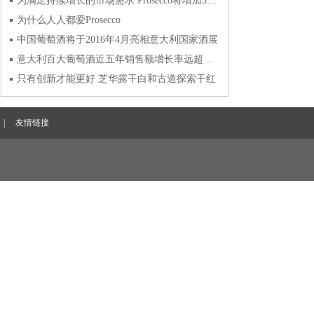
为满足持续增长的市场需求 Prosecco将增加3000公顷葡萄园
为什么人人都爱Prosecco
中国葡萄酒将于2016年4月亮相意大利国家酒展
意大利百大葡萄酒近五年销售额增长率远超波尔多五百大葡萄酒
只有创新才能更好 芝华露干白和古道探索干红
|
友情链接