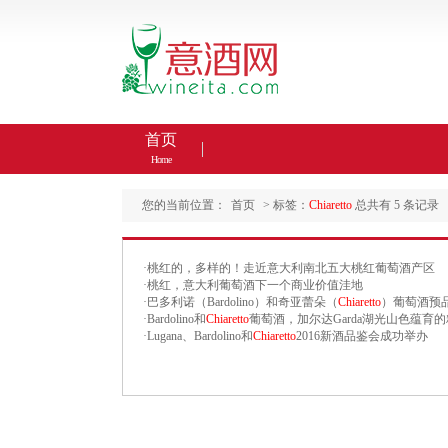
首页
Home
您的当前位置：
首页
> 标签：
Chiaretto
总共有 5 条记录
·
桃红的，多样的！走近意大利南北五大桃红葡萄酒产区
·
桃红，意大利葡萄酒下一个商业价值洼地
·
巴多利诺（Bardolino）和奇亚蕾朵（
Chiaretto
）葡萄酒预
·
Bardolino和
Chiaretto
葡萄酒，加尔达Garda湖光山色蕴育
·
Lugana、Bardolino和
Chiaretto
2016新酒品鉴会成功举办