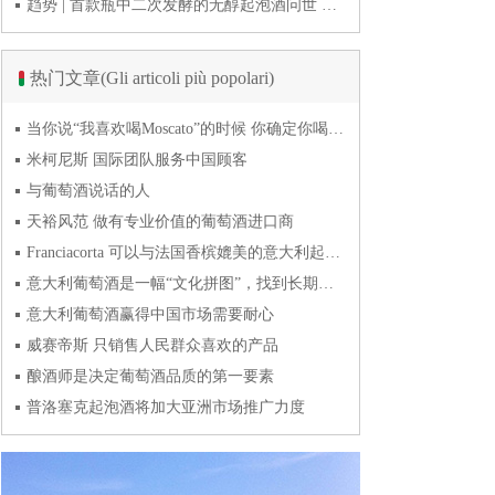
趋势 | 首款瓶中二次发酵的无醇起泡酒问世 意大利酿酒师用特种酵母开创历史
热门文章(Gli articoli più popolari)
当你说“我喜欢喝Moscato”的时候 你确定你喝的到底是什么吗？
米柯尼斯 国际团队服务中国顾客
与葡萄酒说话的人
天裕风范 做有专业价值的葡萄酒进口商
Franciacorta 可以与法国香槟媲美的意大利起泡酒
意大利葡萄酒是一幅“文化拼图”，找到长期合作伙伴最具挑战
意大利葡萄酒赢得中国市场需要耐心
威赛帝斯 只销售人民群众喜欢的产品
酿酒师是决定葡萄酒品质的第一要素
普洛塞克起泡酒将加大亚洲市场推广力度