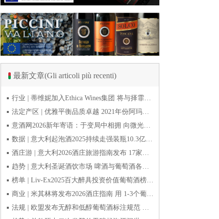
最新文章(Gli articoli più recenti)
行业 | 蒂维妮加入Ethica Wines集团 将与择霏罗共拓中国市场
法定产区 | 优雅平衡品质卓越 2021年份阿玛罗尼Amarone全球预品会落幕
意酒网2026新年寄语：于变局中相拥 向微光而前行
数据 | 意大利起泡酒2025持续走强装瓶10.3亿瓶 普罗塞克风靡全球
酒庄游 | 意大利2026酒庄旅游指南发布 17家葡萄酒博物馆别错过
趋势 | 意大利圣诞酒饮市场 啤酒与葡萄酒各自精彩
榜单 | Liv-Ex2025百大醉具投资价值葡萄酒榜单发布 20款意酒入选
商业 | 米其林将发布2026酒庄指南 用 1-3个葡萄串为部分酒庄评级
法规 | 欧盟发布无醇和低醇葡萄酒标注规范 无醇酒可以被种出来吗