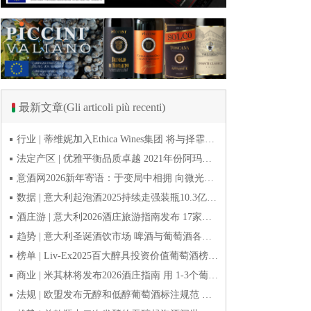
最新文章(Gli articoli più recenti)
行业 | 蒂维妮加入Ethica Wines集团 将与择霏罗共拓中国市场
法定产区 | 优雅平衡品质卓越 2021年份阿玛罗尼Amarone全球预品会落幕
意酒网2026新年寄语：于变局中相拥 向微光而前行
数据 | 意大利起泡酒2025持续走强装瓶10.3亿瓶 普罗塞克风靡全球
酒庄游 | 意大利2026酒庄旅游指南发布 17家葡萄酒博物馆别错过
趋势 | 意大利圣诞酒饮市场 啤酒与葡萄酒各自精彩
榜单 | Liv-Ex2025百大醉具投资价值葡萄酒榜单发布 20款意酒入选
商业 | 米其林将发布2026酒庄指南 用 1-3个葡萄串为部分酒庄评级
法规 | 欧盟发布无醇和低醇葡萄酒标注规范 无醇酒可以被种出来吗