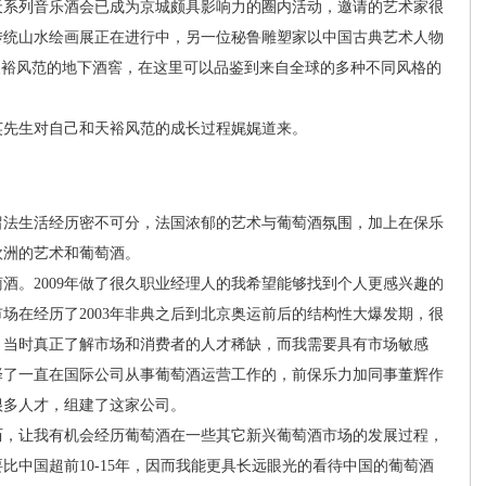
天系列音乐酒会已成为京城颇具影响力的圈内活动，邀请的艺术家很
传统山水绘画展正在进行中，另一位秘鲁雕塑家以中国古典艺术人物
天裕风范的地下酒窖，在这里可以品鉴到来自全球的多种不同风格的
先生对自己和天裕风范的成长过程娓娓道来。
法生活经历密不可分，法国浓郁的艺术与葡萄酒氛围，加上在保乐
欧洲的艺术和葡萄酒。
。2009年做了很久职业经理人的我希望能够找到个人更感兴趣的
场在经历了2003年非典之后到北京奥运前后的结构性大爆发期，很
。当时真正了解市场和消费者的人才稀缺，而我需要具有市场敏感
择了一直在国际公司从事葡萄酒运营工作的，前保乐力加同事董辉作
很多人才，组建了这家公司。
，让我有机会经历葡萄酒在一些其它新兴葡萄酒市场的发展过程，
比中国超前10-15年，因而我能更具长远眼光的看待中国的葡萄酒