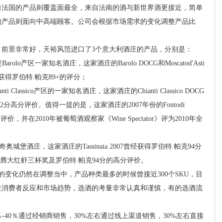
自法国的产品则覆盖面最全，来自法南的酒与新世界酒更接近，简单
的产品则面向中高端顾客。公司会根据市场需求的变化调整产品比
。
景非常好，天裕风范进口了3个意大利酒庄的产品，分别是：
lo产区一家知名酒庄，这家酒庄的Barolo DOCG和Moscatod'Asti
o获得罗伯特.帕克89+的评分；
lassico产区的一家知名酒庄，这家酒庄的Chianti Classico DOCG
分高分评价。值得一提的是，这家酒庄的2007年份的Fontodi
5分得高分评价，并在2010年被葡萄酒观察家《Wine Spectator》评为2010年全
o特里奇奥城堡酒庄，这家酒庄的Tassinaia 2007曾经获得罗伯特.帕克94分
06荣膺大红虾三杯奖及罗伯特.帕克94分的高分评价。
变化仍然在调整当中，产品种类最多的时候曾接近300个SKU，目
注消费者反应和市场趋势，选酒的考量非常认真和谨慎，有的选酒流
-40％通过经销商销售，30%左右通过线上渠道销售，30%左右直接