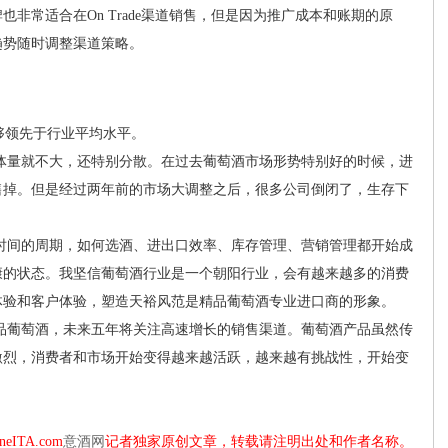
非常适合在On Trade渠道销售，但是因为推广成本和账期的原
趋势随时调整渠道策略。
够领先于行业平均水平。
量就不大，还特别分散。在过去葡萄酒市场形势特别好的时候，进
售掉。但是经过两年前的市场大调整之后，很多公司倒闭了，生存下
。
间的周期，如何选酒、进出口效率、库存管理、营销管理都开始成
康的状态。我坚信葡萄酒行业是一个朝阳行业，会有越来越多的消费
体验和客户体验，塑造天裕风范是精品葡萄酒专业进口商的形象。
葡萄酒，未来五年将关注高速增长的销售渠道。葡萄酒产品虽然传
激烈，消费者和市场开始变得越来越活跃，越来越有挑战性，开始变
。
eITA.com
意酒网
记者独家原创文章，转载请注明出处和作者名称。