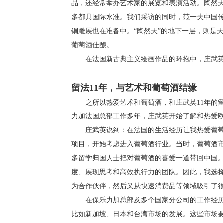
品，还经常举办艺术家的展览和表演活动。陶然
多都具国际水准。我们采访的同时，范一夫中国
铜雕展也在准备中。“陶然天”的地下一层，则是
葡萄酒佳酿。
在法国新古典主义绘画作品的环抱中，庄武英
留法11年，与艺术和葡萄酒结缘
之所以热爱艺术和葡萄酒，和庄武英11年的留
力加法国总部工作多年，庄武英开始了解和热爱
庄武英说到：在法国的生活经历让我热爱葡萄酒
项目，开始考虑进入葡萄酒行业。当时，葡萄酒市
多留学归国人士把对葡萄酒的喜爱一道带回中国
度、展现思考和高效执行力的团队。因此，我选
为合作伙伴，然后又从快速消费品等领域吸引了
在保乐力加总部及多个国家分公司的工作经历
比如新加坡、日本和台湾市场的发展。这些市场要