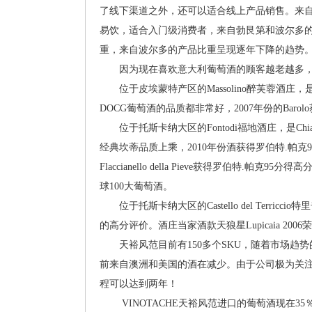
了线下渠道之外，还可以适合线上产品销售。来
易饮，适合入门级消费者，来自勃艮第和波尔多
重，来自波尔多的产品比重呈现逐年下降的趋势
因为现在喜欢意大利葡萄酒的顾客越老越多，前
位于皮埃蒙特产区的Massolino醉芙蓉酒庄，是Baro
DOCG葡萄酒的品质都非常好，2007年份的Barol
位于托斯卡纳大区的Fontodi福地酒庄，是Chianti C
经典坎蒂品质上乘，2010年份酒获得罗伯特.帕克92
Flaccianello della Pieve获得罗伯特.帕克9
球100大葡萄酒。
位于托斯卡纳大区的Castello del Terricci
的高分评价。酒庄当家酒款天狼星Lupicaia 20
天裕风范目前有150多个SKU，随着市场趋势的
前来自澳洲和美国的酒在减少。由于公司极为关
程可以达到两年！
VINOTACHE天裕风范进口的葡萄酒现在35％