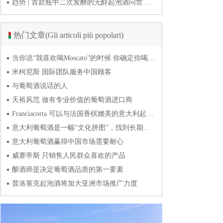
趋势 | 首款瓶中二次发酵的无醇起泡酒问世 意大利酿酒师用特种酵母开创历史
热门文章(Gli articoli più popolari)
当你说“我喜欢喝Moscato”的时候 你确定你喝的到底是什么吗？
米柯尼斯 国际团队服务中国顾客
与葡萄酒说话的人
天裕风范 做有专业价值的葡萄酒进口商
Franciacorta 可以与法国香槟媲美的意大利起泡酒
意大利葡萄酒是一幅“文化拼图”，找到长期合作伙伴最具挑战
意大利葡萄酒赢得中国市场需要耐心
威赛帝斯 只销售人民群众喜欢的产品
酿酒师是决定葡萄酒品质的第一要素
普洛塞克起泡酒将加大亚洲市场推广力度