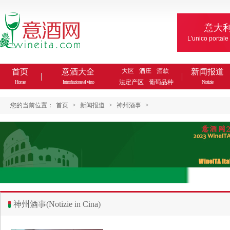
意大
L'unico portale
首页
意酒大全
大区
酒庄
酒款
新闻报道
法定产区
葡萄品种
Home
Introduzione al vino
Notizie
您的当前位置：
首页
>
新闻报道
>
神州酒事
>
神州酒事(Notizie in Cina)