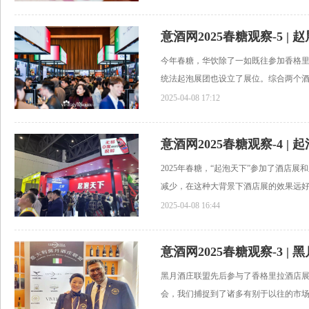
今年春糖，华饮除了一如既往参加香格里拉酒
统法起泡展团也设立了展位。综合两个酒店
2025-04-08 17:12
2025年春糖，“起泡天下”参加了酒店
减少，在这种大背景下酒店展的效果远好于
2025-04-08 16:44
黑月酒庄联盟先后参与了香格里拉酒店
会，我们捕捉到了诸多有别于以往的市场新