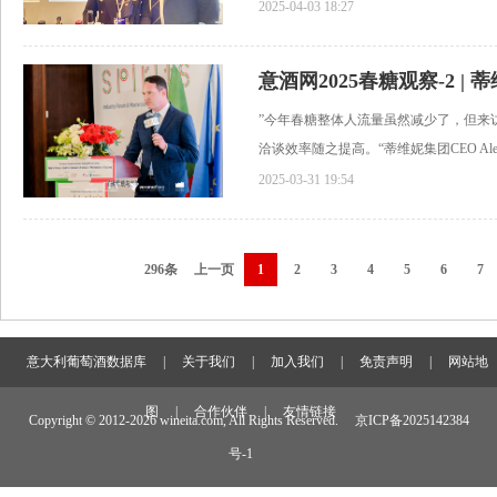
2025-04-03 18:27
”今年春糖整体人流量虽然减少了，但来
洽谈效率随之提高。“蒂维妮集团CEO Alessan
2025-03-31 19:54
296条
上一页
1
2
3
4
5
6
7
意大利葡萄酒数据库
|
关于我们
|
加入我们
|
免责声明
|
网站地
图
|
合作伙伴
|
友情链接
Copyright © 2012-
2026 wineita.com, All Rights Reserved.
京ICP备2025142384
号-1