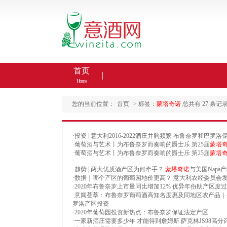
首页
Home
您的当前位置：
首页
> 标签：
蒙塔奇诺
总共有 27 条记
·
投资 | 意大利2016-2022酒庄并购频繁 布鲁奈罗和巴
·
葡萄酒与艺术丨为布鲁奈罗而奏响的爵士乐 第25届
蒙塔
·
葡萄酒与艺术丨为布鲁奈罗而奏响的爵士乐 第25届
蒙塔
·
·
趋势 | 两大优质酒产区为何牵手？
蒙塔奇诺
与美国Napa
·
数据｜哪个产区的葡萄园地价更高？ 意大利农经委员会
·
2020年布鲁奈罗上市量同比增加12% 优异年份助产区度
·
意闻荟萃：布鲁奈罗葡萄酒高知名度惠及同地区农产品｜
罗洛产区投资
·
2020年葡萄园投资新热点：布鲁奈罗保证法定产区
·
一家新酒庄需要多少年 才能得到詹姆斯.萨克林JS98高分