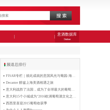
意酒数据库
Database
频道总排行
FISAR专栏｜彼此成就的意国风光与葡园-海风与火山淬炼的潘
Decanter 醇鉴上海美酒相遇之旅
意大利战胜了法国，成为了全球最大的葡萄酒生产国
意大利15个小城成为“2016欧洲葡萄酒文化之都”
西西里喜迎2015葡萄收获季