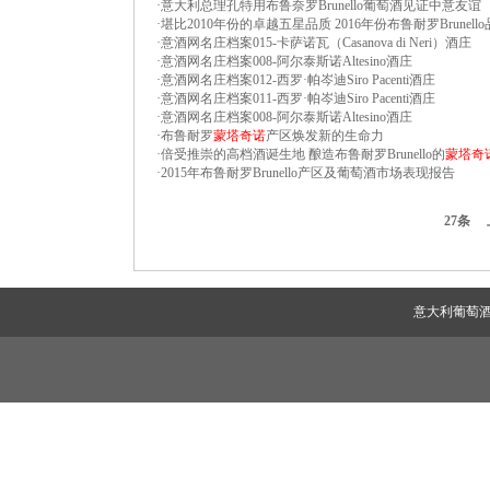
·
意大利总理孔特用布鲁奈罗Brunello葡萄酒见证中意友谊
·
堪比2010年份的卓越五星品质 2016年份布鲁耐罗Brunel
·
意酒网名庄档案015-卡萨诺瓦（Casanova di Neri）酒庄
·
意酒网名庄档案008-阿尔泰斯诺Altesino酒庄
·
意酒网名庄档案012-西罗·帕岑迪Siro Pacenti酒庄
·
意酒网名庄档案011-西罗·帕岑迪Siro Pacenti酒庄
·
意酒网名庄档案008-阿尔泰斯诺Altesino酒庄
·
布鲁耐罗
蒙塔奇诺
产区焕发新的生命力
·
倍受推崇的高档酒诞生地 酿造布鲁耐罗Brunello的
蒙塔奇
·
2015年布鲁耐罗Brunello产区及葡萄酒市场表现报告
27条
意大利葡萄