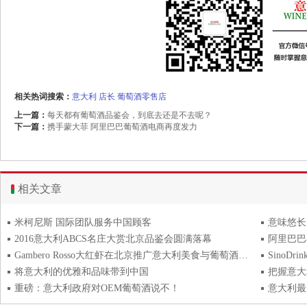
相关热词搜索：
意大利
店长
葡萄酒零售店
上一篇：
每天都有葡萄酒品鉴会，到底去还是不去呢？
下一篇：
携手蒙大菲 阿里巴巴葡萄酒电商再度发力
相关文章
米柯尼斯 国际团队服务中国顾客
意味悠长
2016意大利ABCS名庄大赏北京品鉴会圆满落幕
Gambero Rosso大红虾在北京推广意大利美食与葡萄酒学院
Sino
将意大利的优雅和品味带到中国
把握意大
重磅：意大利政府对OEM葡萄酒说不！
意大利最