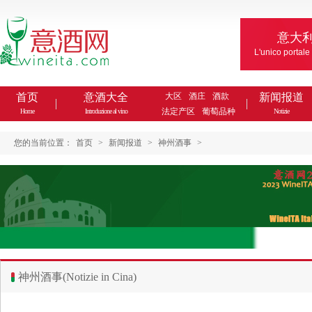
意大
L'unico portale
首页
意酒大全
大区
酒庄
酒款
新闻报道
法定产区
葡萄品种
Home
Introduzione al vino
Notizie
您的当前位置：
首页
>
新闻报道
>
神州酒事
>
神州酒事(Notizie in Cina)