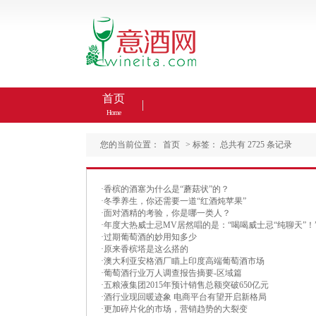
首页
Home
您的当前位置：
首页
> 标签：
总共有 2725 条记录
·
香槟的酒塞为什么是“蘑菇状”的？
·
冬季养生，你还需要一道“红酒炖苹果”
·
面对酒精的考验，你是哪一类人？
·
年度大热威士忌MV居然唱的是：“喝喝威士忌“纯聊天”！
·
过期葡萄酒的妙用知多少
·
原来香槟塔是这么搭的
·
澳大利亚安格酒厂瞄上印度高端葡萄酒市场
·
葡萄酒行业万人调查报告摘要-区域篇
·
五粮液集团2015年预计销售总额突破650亿元
·
酒行业现回暖迹象 电商平台有望开启新格局
·
更加碎片化的市场，营销趋势的大裂变