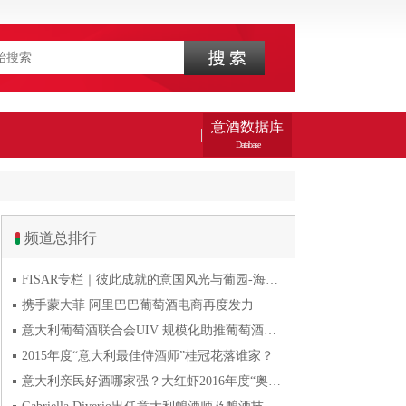
意酒数据库
Database
频道总排行
FISAR专栏｜彼此成就的意国风光与葡园-海风与火山淬炼的潘
携手蒙大菲 阿里巴巴葡萄酒电商再度发力
意大利葡萄酒联合会UIV 规模化助推葡萄酒产业发展
2015年度“意大利最佳侍酒师”桂冠花落谁家？
意大利亲民好酒哪家强？大红虾2016年度“奥斯卡”奖发布