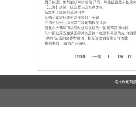
·
男子购进口葡萄酒获10倍赔偿 只因二氧化硫含量未按规
·
【上海】超级一级园爱侣园名家之夜
·
新款男士罐装葡萄酒问世
·
纳帕和索诺玛农村酒庄项目引争议
·
2015年加州北海岸酒厂和葡萄园受追捧
·
西北农大葡萄酒学院红楼将改建为中国葡萄酒博物馆
·
刘中国披露五粮液国际并购思路：红酒和果酒为先 白酒
·
“劲牌”渗透到酱香型白酒，拟全资收购贵州台轩酒业
·
措施奏效 川白酒产业回稳
2725条
上一页
1
..
120
121
意大利葡萄