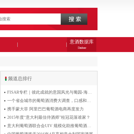
意酒数据库
Database
频道总排行
FISAR专栏｜彼此成就的意国风光与葡园-海风与火山淬炼的潘
一个省会城市的葡萄酒消费大调查，口感和口碑最关键
携手蒙大菲 阿里巴巴葡萄酒电商再度发力
2015年度“意大利最佳侍酒师”桂冠花落谁家？
意大利葡萄酒联合会UIV 规模化助推葡萄酒产业发展