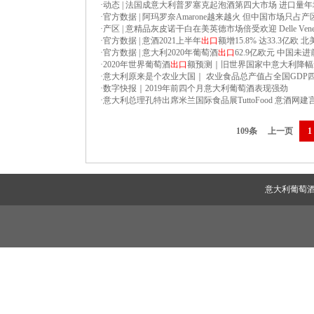
·
动态 | 法国成意大利普罗塞克起泡酒第四大市场 进口量年增
·
官方数据 | 阿玛罗奈Amarone越来越火 但中国市场只占产
·
产区 | 意精品灰皮诺干白在美英德市场倍受欢迎 Delle Venez
·
官方数据 | 意酒2021上半年
出口
额增15.8% 达33.3亿
·
官方数据 | 意大利2020年葡萄酒
出口
62.9亿欧元 中国未进
·
2020年世界葡萄酒
出口
额预测｜旧世界国家中意大利降幅
·
意大利原来是个农业大国｜ 农业食品总产值占全国GDP
·
数字快报｜2019年前四个月意大利葡萄酒表现强劲
·
意大利总理孔特出席米兰国际食品展TuttoFood 意酒网
109条
上一页
1
意大利葡萄