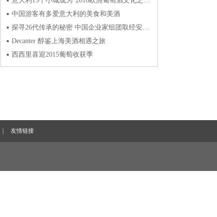
意大利15个小城成为“2016欧洲葡萄酒文化之都”
中国游客有多爱意大利的美食和美酒
探寻26代传承的秘密 中国企业家组团取经安东尼世家
Decanter 醇鉴上海美酒相遇之旅
西西里喜迎2015葡萄收获季
|
友情链接