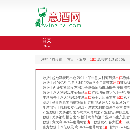
首页
Home
您的当前位置：
首页
> 标签：
出口
总共有 109 条记录
·
数据 | 起泡酒表现出色 2024上半年意大利葡萄酒
出口
稳健
·
数据丨超50亿欧元 意大利2022前八个月葡萄酒
出口
额持续
·
数据丨西研究机构发布2022全球葡萄酒市场报告 美国
·
数据丨意大利2022年葡萄酒
出口
持续增长 前7个月平均增
·
年度报告丨意大利2021年度
出口
额十大酒庄发布
出口
额
·
观点 | 多样性激发消费热情 纽约时报酒评人分析意酒为
·
年度报告丨晚邮报发布2021年度意大利葡萄酒企业营收榜
·
产业数据 | 美多银行发布意大利葡萄酒产业报告 并购重
·
数据 | 美多银行报告发布 预计意葡萄酒产业2022生产总值增
·
数据 | 意大利2021年度葡萄酒
出口
数据发布 各大区
出口
额
·
官方数据丨71亿欧元 意2021年度葡萄酒
出口
额增12.4%