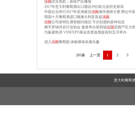
·
法国
洪水危机：香槟产区播报
·
2017年意大利葡萄酒出口额达59亿欧元创历史新高
·
中国台北举行2017年亚洲最佳
法国
酒侍酒师大赛 两位中
·
我国十月葡萄酒进口额澳大利亚首超
法国
·
法国
公司发明红酒智能扫描仪 可识别酒的多种信息
·
携手罗纳河谷行业协会 逸香举办第四场
法国
尼姆产区大
·
为躲避热浪 VINEXPO展会首度改期提前到五月举办
·
·
进入
法国
葡萄园 体验裸体采摘乐趣
285条
上一页
1
2
3
意大利葡萄