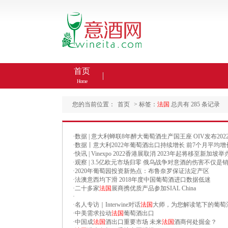
首页
Home
您的当前位置：
首页
> 标签：
法国
总共有 285 条记录
·
数据 | 意大利蝉联8年醉大葡萄酒生产国王座 OIV发布2
·
数据丨意大利2022年葡萄酒出口持续增长 前7个月平均增
·
快讯 | Vinexpo 2022香港展取消 2023年起将移至新加坡举
·
观察 | 3.5亿欧元市场归零 俄乌战争对意酒的伤害不仅是
·
2020年葡萄园投资新热点：布鲁奈罗保证法定产区
·
法澳意西均下滑 2018年度中国葡萄酒进口数据低迷
·
二十多家
法国
展商携优质产品参加SIAL China
·
·
名人专访｜Interwine对话
法国
大师，为您解读笔下的葡萄
·
中美需求拉动
法国
葡萄酒出口
·
中国成
法国
酒出口重要市场 未来
法国
酒商何处掘金？