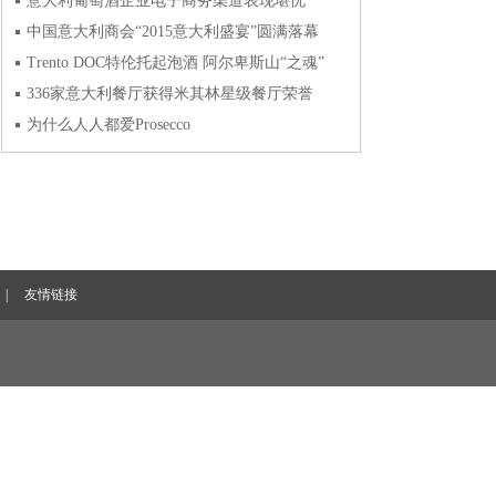
意大利葡萄酒企业电子商务渠道表现堪忧
中国意大利商会“2015意大利盛宴”圆满落幕
Trento DOC特伦托起泡酒 阿尔卑斯山“之魂”
336家意大利餐厅获得米其林星级餐厅荣誉
为什么人人都爱Prosecco
|
友情链接