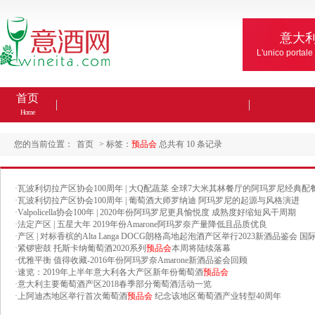
意大
L'unico portale
首页
Home
您的当前位置：
首页
> 标签：
预品会
总共有 10 条记录
·
瓦波利切拉产区协会100周年 | 大Q配蔬菜 全球7大米其林餐厅的阿玛罗尼经典配
·
瓦波利切拉产区协会100周年 | 葡萄酒大师罗纳迪 阿玛罗尼的起源与风格演进
·
Valpolicella协会100年 | 2020年份阿玛罗尼更具愉悦度 成熟度好缩短风干周期
·
法定产区 | 五星大年 2019年份Amarone阿玛罗奈产量降低且品质优良
·
产区 | 对标香槟的Alta Langa DOCG朗格高地起泡酒产区举行2023新酒品鉴会
·
紧锣密鼓 托斯卡纳葡萄酒2020系列
预品会
本周将陆续落幕
·
优雅平衡 值得收藏-2016年份阿玛罗奈Amarone新酒品鉴会回顾
·
速览：2019年上半年意大利各大产区新年份葡萄酒
预品会
·
意大利主要葡萄酒产区2018春季部分葡萄酒活动一览
·
上阿迪杰地区举行首次葡萄酒
预品会
纪念该地区葡萄酒产业转型40周年