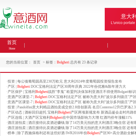
意大
L'unico portale
首页
Home
您的当前位置：
首页
> 标签：
Bolgheri
总共有 23 条记录
·
投资 | 每公顷葡萄园高至230万欧元 意大利2024年度葡萄园投资报告发布
·
产区 |
Bolgheri
DOC宝格利法定产区30周年庆典 2022年份优雅&陈年潜力大
·
产区保护 | 宝格利
Bolgheri
战胜“李鬼” 欧盟判决保加利亚酒庄不得使用Bolgarè标识
·
意酒产区课堂-7 |
Bolgheri
DOC宝格利法定产区 被称为意大利“波尔多列级庄”产
·
意酒产区课堂-7 |
Bolgheri
DOC宝格利法定产区 被称为意大利“波尔多列级庄”产
·
投资 | Pandolfini意大利精品酒拍卖成交价2.8倍创新高 名庄Conterno12升巴罗洛2
·
产区动态 | 酒标回归超托 宝格利
Bolgheri
产区两项新规发布 新酒品鉴会走时尚路
·
产区连线 | 大酒产区宝格利
Bolgheri
在中国市场影响力大增 红酒均价年涨幅11%
·
酒庄游拍卖 | 酒庄接待比卖酒还赚钱 除了14万美元拍的意大利酒庄3晚住宿 还
·
酒庄游拍卖 | 酒庄接待比卖酒还赚钱 除了14万美元拍的意大利酒庄3晚住宿 还
·
榜单 | 除了西施保格利还有这些好酒 IWR2016年份
Bolgheri
产区90+高分酒款全解