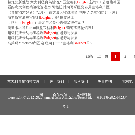
·
超托的新挑战 意大利经典高档酒产区宝格利
Bolgheri
新增190公顷葡萄园
·
看好意大利葡萄酒投资潜力 阿根廷财阀再斥巨资布局宝格利产区
·
《葡萄酒爱好者》“2017年百大最具收藏价值”榜单入选意酒简介（续）
·
俄罗斯富豪在宝格利
Bolgheri
地区投资酒庄
·
宝格利（
Bolgheri
）法定产区是否该借鉴波尔多？
·
奥斯卡名导Ferretti操盘宝格利
Bolgheri
葡萄酒博物馆设计
·
超级托斯卡纳与宝格利
Bolgheri
的起源与发展
·
超级托斯卡纳与宝格利
Bolgheri
的起源与发展
·
马莱玛Maremma产区 会成为下一个宝格利
Bolgheri
吗？
23条
上一页
1
2
意大利葡萄酒数据库
|
关于我们
|
加入我们
|
免责声明
|
网站地
图
|
合作伙伴
|
友情链接
Copyright © 2012-
2026 wineita.com, All Rights Reserved.
京ICP备2025142384
号-1