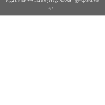
Copyright © 2012-
2026 wineita.com, All Rights Reserved.
京ICP备2025142384
号-1