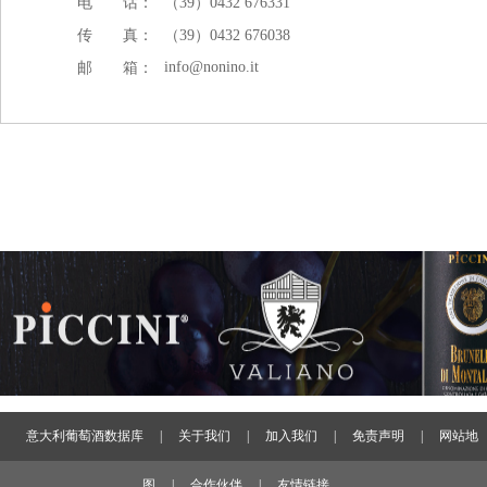
电 话：
（39）0432 676331
传 真：
（39）0432 676038
info@nonino.it
邮 箱：
意大利葡萄酒数据库
|
关于我们
|
加入我们
|
免责声明
|
网站地
图
|
合作伙伴
|
友情链接