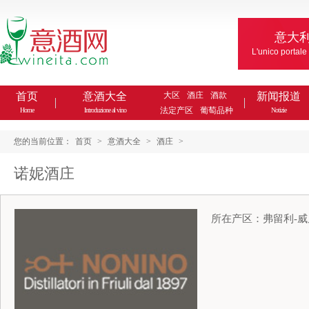
意大
L'unico portale
首页
意酒大全
大区
酒庄
酒款
新闻报道
法定产区
葡萄品种
Home
Introduzione al vino
Notizie
您的当前位置：
首页
>
意酒大全
>
酒庄
>
诺妮酒庄
所在产区：弗留利-威