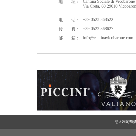
Cantina Sociale di Vicobarone
地 址：
Via Creta, 60 29010 Vicobaro
+39.0523.868522
电 话：
+39.0523.868627
传 真：
info@cantinavicobarone.com
邮 箱：
意大利葡萄