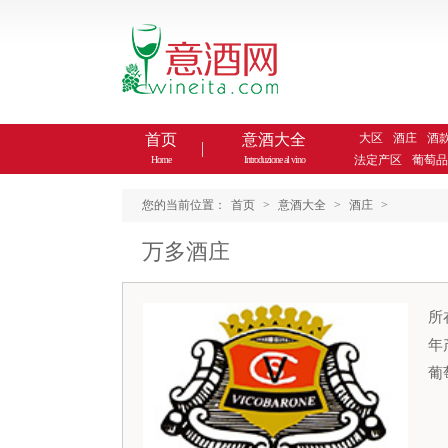
首页
意酒大全
大区
酒庄
酒
法定产区
葡萄品
Home
Introduzione al vino
您的当前位置：
首页
>
意酒大全
>
酒庄
>
万多酒庄
所
年
葡