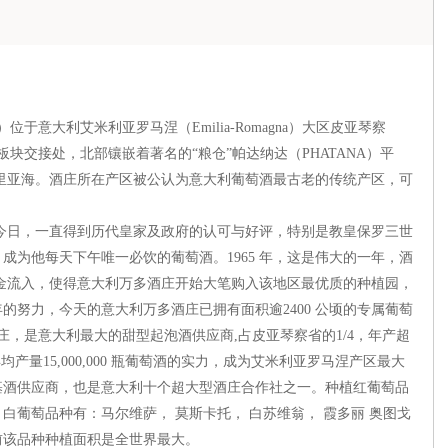
）位于意大利艾米利亚罗马涅（Emilia-Romagna）大区皮亚琴察
陆板块交接处，北部镶嵌着著名的“粮仓”帕达纳达（PHATANA）平
里亚海。酒庄所在产区被公认为意大利葡萄酒最古老的传统产区，可
日，一直得到历代皇家及政府的认可与好评，特别是教皇保罗三世
成为他每天下午唯一必饮的葡萄酒。1965 年，这是伟大的一年，酒
资金流入，使得意大利万多酒庄开始大笔购入该地区最优质的种植园，
的努力，今天的意大利万多酒庄已拥有面积逾2400 公顷的专属葡萄
庄，是意大利最大的甜型起泡酒供应商,占皮亚琴察省的1/4，年产超
均产量15,000,000 瓶葡萄酒的实力，成为艾米利亚罗马涅产区最大
基酒供应商，也是意大利十个超大型酒庄合作社之一。种植红葡萄品
葡萄品种有：马尔维萨， 莫斯卡托， 白苏维翁， 霞多丽 奥图戈
前该品种种植面积是全世界最大。