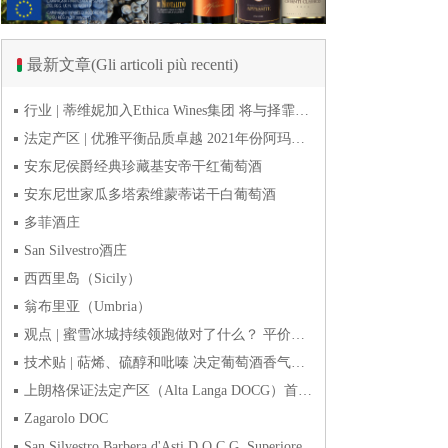
最新文章(Gli articoli più recenti)
行业 | 蒂维妮加入Ethica Wines集团 将与择霏罗共拓中国市场
法定产区 | 优雅平衡品质卓越 2021年份阿玛罗尼Amarone全球预品会落幕
安东尼侯爵经典珍藏基安帝干红葡萄酒
安东尼世家瓜多塔索维蒙蒂诺干白葡萄酒
多菲酒庄
San Silvestro酒庄
西西里岛（Sicily）
翁布里亚（Umbria）
观点 | 蜜雪冰城持续领跑做对了什么？ 平价下沉或是酒商破
技术贴 | 萜烯、硫醇和吡嗪 决定葡萄酒香气的三类化合物
上朗格保证法定产区（Alta Langa DOCG）首次突破年产量百万瓶
Zagarolo DOC
San Silvestro Barbera d'Asti D.O.C.G. Superiore