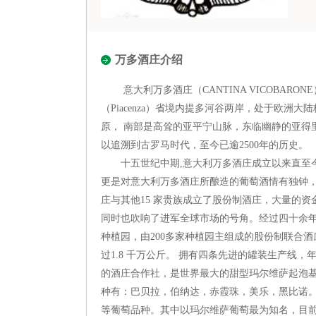
万多酒庄介绍
意大利万多酒庄（CANTINA VICOBARONE
（Piacenza）省境内提多河谷两岸，处于欧洲大
原， 南部是高耸的亚平宁山脉，东临幽静的亚得
以追溯到古罗马时代，至今已逾2500年的历史。
十五世纪中期,意大利万多酒庄成立以来直至今
更是对意大利万多酒庄所酿造的葡萄酒情有独钟，
庄与其他15 家贵族成立了股份制酒庄，大量的
同时也吹响了进军全球市场的号角。经过四十余年
种植园，由200多家种植园主组成的股份制联合酒
过1.8 千万公斤。 拥有四条先进的罐装生产线，年
的酒庄合作社，是世界最大的甜型玛尔维萨起泡
种有：巴贝拉，伯纳达，赤霞珠，美乐，黑比诺。白
等葡萄品种。其中以玛尔维萨葡萄最为知名，目