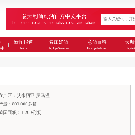
意大利葡萄酒官方中文平台
L'unico portale cinese specializzato sul vino Italiano
款
新闻报道
名庄好酒
意酒百科
大咖
种
Notizie
Tipologie Selezionate
Enciclopedia del vino
Esperti de
在产区：艾米丽亚-罗马涅
产量：800,000多箱
萄园面积：1,200公顷