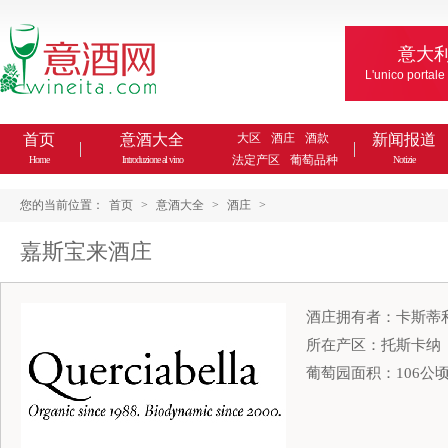
意大
L'unico portale
首页
意酒大全
大区
酒庄
酒款
新闻报道
法定产区
葡萄品种
Home
Introduzione al vino
Notizie
您的当前位置：
首页
>
意酒大全
>
酒庄
>
嘉斯宝来酒庄
酒庄拥有者：卡斯蒂利奥尼(Seb
所在产区：托斯卡纳
葡萄园面积：106公