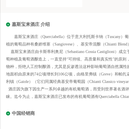
嘉斯宝来酒庄 介绍
嘉斯宝来酒庄（Querciabella）位于意大利托斯卡纳（Tusca
植的葡萄品种有桑娇维塞（Sangiovese）、基安帝混酿（Chianti Blen
嘉斯宝来酒庄由卡斯蒂利奥尼（Sebastiano Cossia Castiglio
萄种植及葡萄酒酿造上，一直坚持“可持续、高质量和真实性”的原则
物种，拒绝人工控制酿酒，尤其是反渗透法这种影响葡萄酒自然属性
地面积由原来的74公顷增长到106公顷，由格里弗镇（Greve）和帕扎诺镇
利镇（Gaiole）（它们同属经典基安帝葡萄园（Chianti Classico viney
酒庄因为旗下因生产一系列卓越的有机葡萄酒，而受到世界著名酒评
睐。迄今为止，嘉斯宝来酒庄已发布的有机葡萄酒有Querciabella Chianti Clas
中国经销商