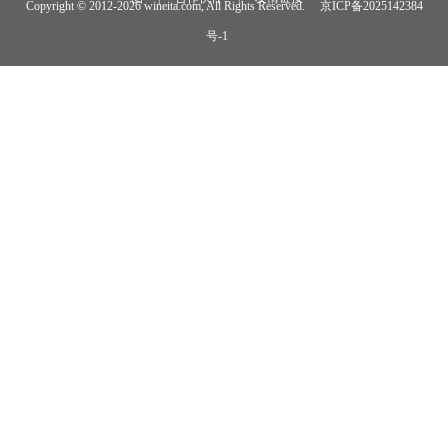
Copyright © 2012-
2026 wineita.com, All Rights Reserved.
京ICP备2025142384
号-1