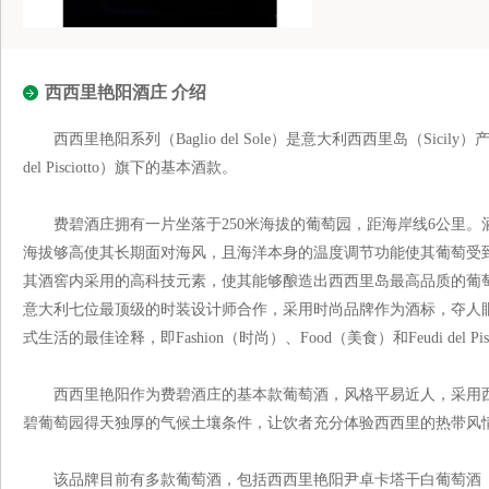
西西里艳阳酒庄 介绍
西西里艳阳系列（Baglio del Sole）是意大利西西里岛（Sicil
del Pisciotto）旗下的基本酒款。
费碧酒庄拥有一片坐落于250米海拔的葡萄园，距海岸线6公里。
海拔够高使其长期面对海风，且海洋本身的温度调节功能使其葡萄受
其酒窖内采用的高科技元素，使其能够酿造出西西里岛最高品质的葡
意大利七位最顶级的时装设计师合作，采用时尚品牌作为酒标，夺人眼
式生活的最佳诠释，即Fashion（时尚）、Food（美食）和Feudi del Pi
西西里艳阳作为费碧酒庄的基本款葡萄酒，风格平易近人，采用西
碧葡萄园得天独厚的气候土壤条件，让饮者充分体验西西里的热带风
该品牌目前有多款葡萄酒，包括西西里艳阳尹卓卡塔干白葡萄酒（Baglio del Sole I