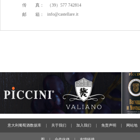
传 真：
（39）577 742814
info@castellare.it
邮 箱：
意大利葡萄酒数据库
|
关于我们
|
加入我们
|
免责声明
|
网站地
图
|
合作伙伴
|
友情链接