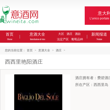
意大
L'unico portale
首页
意酒大全
大区
酒庄
酒款
新闻报道
法定产区
葡萄品种
Home
Introduzione al vino
Notizie
您的当前位置：
首页
>
意酒大全
>
酒庄
>
西西里艳阳酒庄
酒庄拥有者：费碧酒
所在产区：西西里岛