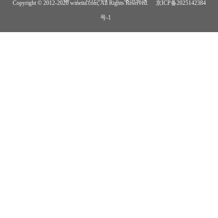
Copyright © 2012-
2026 wineita.com, All Rights Reserved.
京ICP备2025142384
号-1