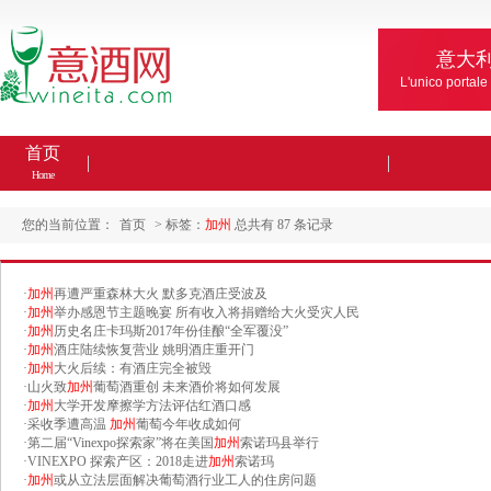
意大
L'unico portale
首页
Home
您的当前位置：
首页
> 标签：
加州
总共有 87 条记录
·
加州
再遭严重森林大火 默多克酒庄受波及
·
加州
举办感恩节主题晚宴 所有收入将捐赠给大火受灾人民
·
加州
历史名庄卡玛斯2017年份佳酿“全军覆没”
·
加州
酒庄陆续恢复营业 姚明酒庄重开门
·
加州
大火后续：有酒庄完全被毁
·
山火致
加州
葡萄酒重创 未来酒价将如何发展
·
加州
大学开发摩擦学方法评估红酒口感
·
采收季遭高温
加州
葡萄今年收成如何
·
第二届“Vinexpo探索家”将在美国
加州
索诺玛县举行
·
VINEXPO 探索产区：2018走进
加州
索诺玛
·
加州
或从立法层面解决葡萄酒行业工人的住房问题