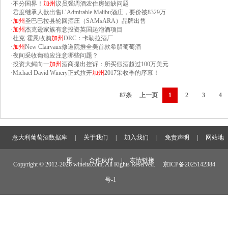
·
不分国界！
加州
议员强调酒农住房短缺问题
·
君度继承人欲出售L’Admirable Malibu酒庄，要价被8329万
·
加州
圣巴巴拉县轮回酒庄（SAMsARA）品牌出售
·
加州
杰克逊家族有意投资英国起泡酒项目
·
杜克·霍恩收购
加州
DRC：卡勒拉酒厂
·
加州
New Clairvaux修道院推全美首款希腊葡萄酒
·
夜间采收葡萄应注意哪些问题？
·
投资大鳄向一
加州
酒商提出控诉：所买假酒超过100万美元
·
Michael David Winery正式拉开
加州
2017采收季的序幕！
87条
上一页
1
2
3
4
意大利葡萄酒数据库
|
关于我们
|
加入我们
|
免责声明
|
网站地
图
|
合作伙伴
|
友情链接
Copyright © 2012-
2026 wineita.com, All Rights Reserved.
京ICP备2025142384
号-1