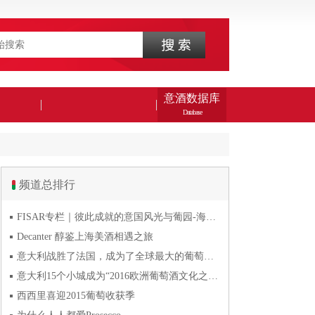
意酒数据库
Database
频道总排行
FISAR专栏｜彼此成就的意国风光与葡园-海风与火山淬炼的潘
Decanter 醇鉴上海美酒相遇之旅
意大利战胜了法国，成为了全球最大的葡萄酒生产国
意大利15个小城成为“2016欧洲葡萄酒文化之都”
西西里喜迎2015葡萄收获季