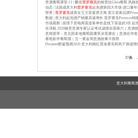
·
意酒葡萄课堂-11 | 酿造
普罗塞克
的格雷拉Glera葡萄 
·
动态 | 法国成意大利
普罗塞克
起泡酒第四大市场 进口量年增
·
荣誉 |
普罗塞克
成英女王王室宴席主角 英王皇家品牌Prosec
·
数据 | 意大利起泡酒产销量高速增长 普罗赛克Prosecco
·
市场观察 | 疫情下意电商渠道客单价是线下渠道的3倍 起
·
肖泽航 2020丽意意酒专家认证考试成绩全国第六｜意酒
·
意闻荟萃：意北部多地葡萄园遭受冰雹袭击｜意酒在华发
·
看电影学葡萄酒｜五一黄金周意酒故事片推荐
·
Decanter醇鉴预测2020 意大利桃红普洛赛克和风干酒成
37条
意大利葡萄