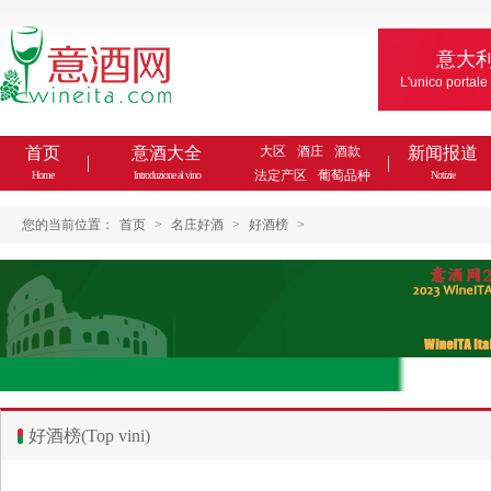
意大
L'unico portale
首页
意酒大全
大区
酒庄
酒款
新闻报道
法定产区
葡萄品种
Home
Introduzione al vino
Notizie
您的当前位置：
首页
>
名庄好酒
>
好酒榜
>
好酒榜(Top vini)