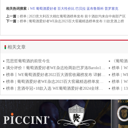
相关热词搜索：
WE
葡萄酒爱好者
百大性价比
巴贝拉
蓝布鲁斯科
普罗塞克
上一篇：
榜单 | 2023意大利百大桃红葡萄酒榜单发布 前十酒款均来自中南部产区
下一篇：
榜单 | 葡萄酒爱好者WE杂志2023百大窖藏精选榜单发布 11款意酒上榜
相关文章
范思哲葡萄酒的前世今生
满分评价！葡萄酒爱好者WE杂志给两款巴罗洛Barolo100分
榜单丨WE葡萄酒爱好者2022百大酒窖收藏榜发布 详解17款意大利入选佳酿
榜单 | 葡萄酒爱好者WE杂志2023百大窖藏精选榜单发布 11款意酒上榜
榜单 | 意酒夺冠+18款入选 WE葡萄酒爱好者2024全球百大窖藏榜单发布