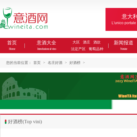
意大
L'unico portale
首页
意酒大全
大区
酒庄
酒款
新闻报道
法定产区
葡萄品种
Home
Introduzione al vino
Notizie
您的当前位置：
首页
>
名庄好酒
>
好酒榜
>
好酒榜(Top vini)