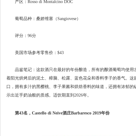
产区：Rosso di Montalcino DOC
葡萄品种：桑娇维塞（Sangiovese）
评分：96分
美国市场参考零售价：$43
品鉴笔记：这款酒只在最好的年份酿造，所有的酿酒葡萄均使用古老的灌
着阳光烘烤后的泥土、樟脑、松露、蓝色花朵和香料李子的香气。这
口，拥有多汁的黑樱桃、李子果酱和烘焙香料的味道，还拥有浓郁的
示出近乎奶油般的质感。适饮期直到2026年。
第43名，Castello di Neive酒庄Barbaresco 2019年份