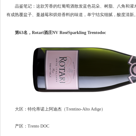
品鉴笔记：这款芳香的红葡萄酒散发蓝色花朵、树脂、八角和灌木
有成熟覆盆子、蔓越莓和烘焙香料的味道，单宁结实细腻，酸度清新。适饮
第63名，Rotari酒庄NV RoséSparkling Trentodoc
大区：特伦蒂诺上阿迪杰（Trentino-Alto Adige）
产区：Trento DOC