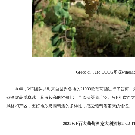
Greco di Tufo DOCG图源wineandtr
今年，WE团队共对来自世界各地的21000款葡萄酒进行了盲评，
些酒款品质卓越，具有较高的性价比，且购买渠道广泛。WE年度百
风格和产区，更好地欣赏葡萄酒的多样性，感受葡萄酒带来的愉悦。
2022WE百大葡萄酒|意大利酒款
2022 T