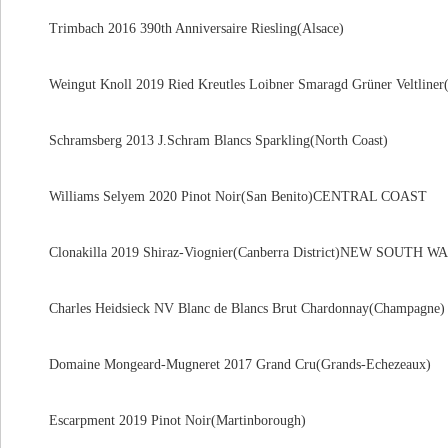
Trimbach 2016 390th Anniversaire Riesling(Alsace)
Weingut Knoll 2019 Ried Kreutles Loibner Smaragd Grüner Veltliner
Schramsberg 2013 J.Schram Blancs Sparkling(North Coast)
Williams Selyem 2020 Pinot Noir(San Benito)CENTRAL COAST
Clonakilla 2019 Shiraz-Viognier(Canberra District)NEW SOUTH W
Charles Heidsieck NV Blanc de Blancs Brut Chardonnay(Champagne)
Domaine Mongeard-Mugneret 2017 Grand Cru(Grands-Echezeaux)
Escarpment 2019 Pinot Noir(Martinborough)