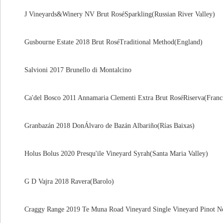
J Vineyards&Winery NV Brut RoséSparkling(Russian River Valley)
Gusbourne Estate 2018 Brut RoséTraditional Method(England)
Salvioni 2017 Brunello di Montalcino
Ca'del Bosco 2011 Annamaria Clementi Extra Brut RoséRiserva(Franci
Granbazán 2018 DonÁlvaro de Bazán Albariño(Rías Baixas)
Holus Bolus 2020 Presqu'ile Vineyard Syrah(Santa Maria Valley)
G D Vajra 2018 Ravera(Barolo)
Craggy Range 2019 Te Muna Road Vineyard Single Vineyard Pinot No