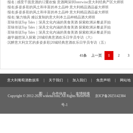
·
报名 | 感受千面意酒的12重欢愉 意酒网深圳Interwine意大利经典产区大师班
·
报名|多姿多彩的风土和丰富的本土品种 意大利精品酒品鉴大师班
·
报名|多姿多彩的风土和丰富的本土品种 意大利精品酒品鉴大师班
·
报名| 魅力独具 难以复制的意大利本土品种精品酒大师班
·
至味传说Top Tales｜深具文化内涵的美食美酒 探索欧洲从餐桌开始
·
至味传说Top Tales｜深具文化内涵的美食美酒 探索欧洲从餐桌开始
·
至味传说Top Tales｜深具文化内涵的美食美酒 探索欧洲从餐桌开始
·
越学越想深入探索 |20城经典意酒欢乐日学员专访（六）
·
沉醉意大利文艺的多姿多彩|20城经典意酒欢乐日学员专访（五）
41条
上一页
1
2
3
意大利葡萄酒数据库
|
关于我们
|
加入我们
|
免责声明
|
网站地
图
|
合作伙伴
|
友情链接
Copyright © 2012-
2026 wineita.com, All Rights Reserved.
京ICP备2025142384
号-1