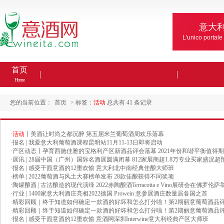
意大
L'unico portale
首页
Home
您的当前位置：
首页
> 标签：
活动
总共有 41 条记录
·
活动
丨美酒让时尚之都沉醉 第五届米兰葡萄酒周欢乐落幕
·
报名 | 我爱意大利葡萄酒课程昆明站11月11-13日即将启动
·
产区动态丨孕育西施佳雅的宝格利产区新酒品评会落幕 2021年份和谐平衡值得
·
展讯 | 28届中国（广州）国际名酒展圆满闭幕 812家展商超1.8万专业买家盛况超
·
报名 | 感受千面意酒的12重欢愉 意大利北中南经典佳酿大师班
·
榜单 | 2022葡萄酒与风土大赛榜单发布 28款佳酿获得不同奖项
·
陶罐酿酒 | 古法酿造的现代演绎 2022赤陶酿酒Terracotta e Vino展研会在佛罗伦萨
·
行业 | 1400家意大利酒庄亮相2022德国 Prowein 意参展酒庄数量居各国之首
·
精彩回顾｜终于知道如何确定一款酒的好坏和怎么打分啦！第2期丽意葡萄酒品
·
精彩回顾｜终于知道如何确定一款酒的好坏和怎么打分啦！第2期丽意葡萄酒品
·
报名 | 感受千面意酒的12重欢愉 意酒网深圳Interwine意大利经典产区大师班