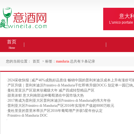
意大
L'unico portale
首页
Home
您的当前位置：
首页
> 标签：
manduria
总共有 9 条记录
·
2024采收快报 | 减产40%成熟好品质佳 畅销中国的普利米迪沃成本上升有涨价可
·
产区升级｜普利米迪沃Primitivo di Manduria干红即将升级DOCG 划定单一园已
·
曼杜里亚沃产区迎来珍藏级大年 减产四成转型精品产区
·
甜美浓郁 意大利南部这种葡萄酒在中国市场大热
·
2017将成为普利亚大区普利米迪沃Primitivo di Manduria的伟大年份
·
普利亚大区Primitivo di Manduria产区2016年实现年产值超8000万欧元
·
曼杜里亚的普里米蒂沃产区2016年葡萄增产并获5星年份认定
·
Primitivo di Manduria DOC
·