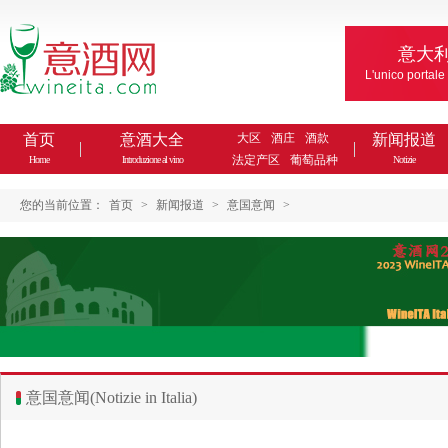
意大
L'unico portale
首页
意酒大全
大区
酒庄
酒款
新闻报道
法定产区
葡萄品种
Home
Introduzione al vino
Notizie
您的当前位置：
首页
>
新闻报道
>
意国意闻
>
意国意闻(Notizie in Italia)