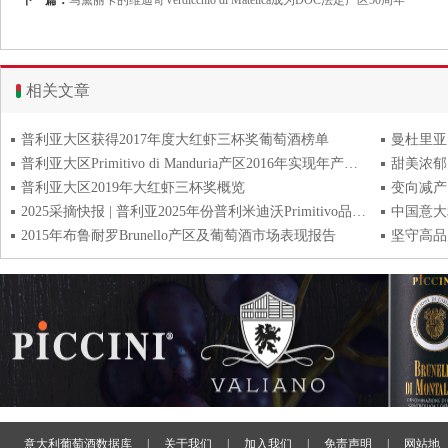
下一篇：
马黛丽卡的维迪奇Verdicchio di Matelica成为DOC法定产区50周年
相关文章
普利亚大区获得2017年度大红虾三杯奖葡萄酒榜单
普利亚大区Primitivo di Manduria产区2016年实现年产值超8000万欧元
甜美浓郁
普利亚大区2019年大红虾三杯奖概览
2025采摘快报 | 普利亚2025年份普利米迪沃Primitivo品质优异 未来五年继续控产提质
中国意大
2015年布鲁耐罗Brunello产区及葡萄酒市场表现报告
坚守高品
意大利葡萄酒数据库
|
关于我们
|
加入我们
|
免责声明
|
网站地