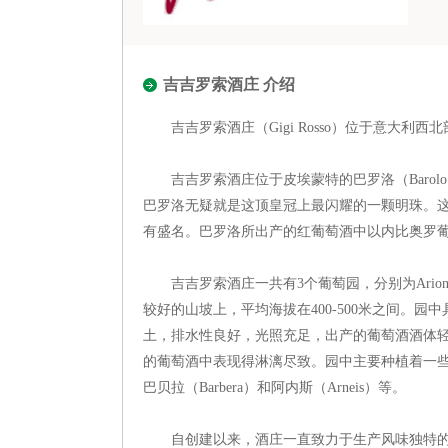
吉吉罗索酒庄 介绍
吉吉罗索酒庄（Gigi Rosso）位于意大利西北
吉吉罗索酒庄位于皮埃蒙特的巴罗洛（Barol
巴罗洛无疑就是这顶皇冠上最闪耀的一颗明珠。这
有盛名。巴罗洛所出产的红葡萄酒中以内比奥罗葡
吉吉罗索酒庄一共有3个葡萄园，分别为Arione、Mon
较好的山坡上，平均海拔在400-500米之间。
土，排水性良好，光照充足，出产的葡萄酒酒体
的葡萄酒中表现得淋漓尽致。园中主要种植着一些本土的
巴贝拉（Barbera）和阿内斯（Arneis）等。
自创建以来，酒庄一直致力于生产风味独特的葡萄酒，现已发布