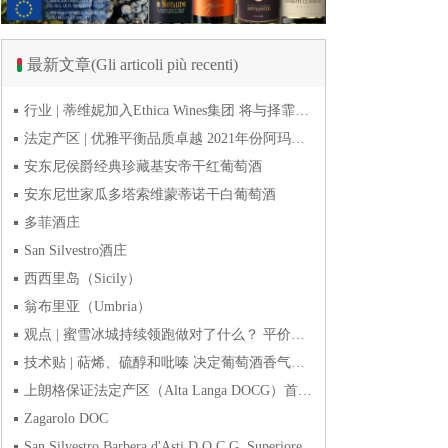
最新文章(Gli articoli più recenti)
行业 | 蒂维妮加入Ethica Wines集团 将与择霏罗共拓中国市场
法定产区 | 优雅平衡品质卓越 2021年份阿玛罗尼Amarone全球预品会落幕
安东尼侯爵经典珍藏基安帝干红葡萄酒
安东尼世家瓜多塔索维蒙蒂诺干白葡萄酒
多菲酒庄
San Silvestro酒庄
西西里岛（Sicily）
翁布里亚（Umbria）
观点 | 蜜雪冰城持续领跑做对了什么？ 平价下沉或是酒商破
技术贴 | 萜烯、硫醇和吡嗪 决定葡萄酒香气的三类化合物
上朗格保证法定产区（Alta Langa DOCG）首次突破年产量百万瓶
Zagarolo DOC
San Silvestro Barbera d'Asti D.O.C.G. Superiore