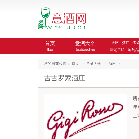
首页
意酒大全
大区
酒庄
酒
法定产区
葡萄品
Home
Introduzione al vino
您的当前位置：
首页
>
意酒大全
>
酒庄
>
吉吉罗索酒庄
所
年
土