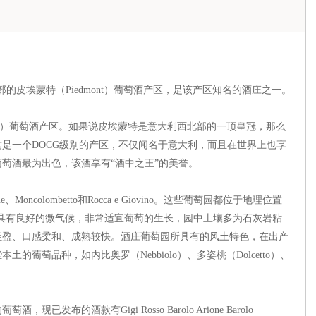
部的皮埃蒙特（Piedmont）葡萄酒产区，是该产区知名的酒庄之一。
o）葡萄酒产区。如果说皮埃蒙特是意大利西北部的一顶皇冠，那么
是一个DOCG级别的产区，不仅闻名于意大利，而且在世界上也享
萄酒最为出色，该酒享有“酒中之王”的美誉。
colombetto和Rocca e Giovino。这些葡萄园都位于地理位置
园中具有良好的微气候，非常适宜葡萄的生长，园中土壤多为石灰岩粘
轻盈、口感柔和、成熟较快。酒庄葡萄园所具有的风土特色，在出产
葡萄品种，如内比奥罗（Nebbiolo）、多姿桃（Dolcetto）、
的酒款有Gigi Rosso Barolo Arione Barolo