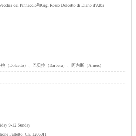
ecchia del Pinnacolo和Gigi Rosso Dolcetto di Diano d'Alba
桃（Dolcetto）、巴贝拉（Barbera）、阿内斯（Arneis）
iday 9-12 Sunday
lione Falletto, Cn, 12060IT