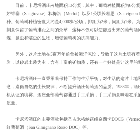
目前，卡尼塔酒庄占地面积13公顷，其中，葡萄种植面积为6公顷，包括
娇维塞（Sangiovese）和梅洛（Merlot）以及1公顷长相思（Sauvigno
种。葡萄树种植密度大约是4,000株/公顷，排距为2米，间距为1米
刻意保留了葡萄排距之间的杂草，这样不仅可以使酿造出来的葡萄酒
蝶、昆虫和蠕虫的生物，增强葡萄树的抗病能力。
另外，这片土地在5百万年前曾被海洋淹没，导致了这片土壤有着
岩，以砂岩土质为主，含有丰富的矿物质，还有一个好处是让这里的
卡尼塔酒庄一直秉承着保持工作与生活平衡，对生活的这片土地和
念，遵循自然的生长规律，不断提升酒庄葡萄酒的品质。1988年，
机认证的喷雾。酒庄全部葡萄都通过手工采摘，手工采摘意味着在采
质量。
卡尼塔酒庄的主要酒款包括圣吉米格纳诺维奈西卡DOCG（Vernaccia di
红葡萄酒（San Gimignano Rosso DOC）等。