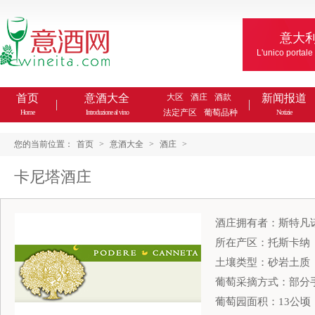
意大
L'unico portale
首页
意酒大全
大区
酒庄
酒款
新闻报道
法定产区
葡萄品种
Home
Introduzione al vino
Notizie
您的当前位置：
首页
>
意酒大全
>
酒庄
>
卡尼塔酒庄
酒庄拥有者：斯特凡诺（
所在产区：托斯卡纳
土壤类型：砂岩土质
葡萄采摘方式：部分
葡萄园面积：13公顷