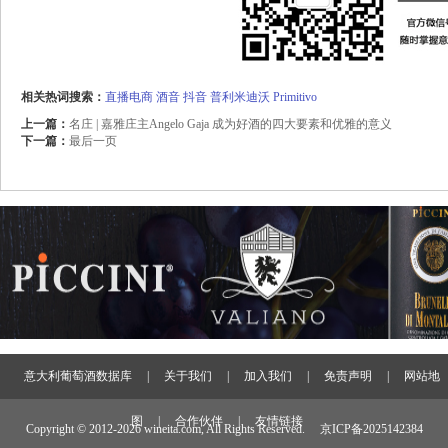
相关热词搜索：
直播电商
酒音
抖音
普利米迪沃
Primitivo
上一篇：
名庄 | 嘉雅庄主Angelo Gaja 成为好酒的四大要素和优雅的意义
下一篇：
最后一页
意大利葡萄酒数据库
|
关于我们
|
加入我们
|
免责声明
|
网站地
图
|
合作伙伴
|
友情链接
Copyright © 2012-
2026 wineita.com, All Rights Reserved.
京ICP备2025142384