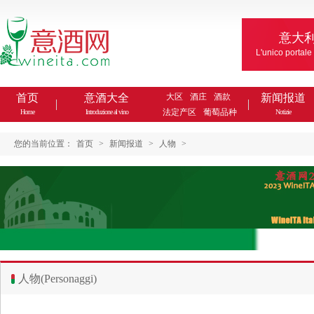
意大
L'unico portale
首页
意酒大全
大区
酒庄
酒款
新闻报道
法定产区
葡萄品种
Home
Introduzione al vino
Notizie
您的当前位置：
首页
>
新闻报道
>
人物
>
人物(Personaggi)