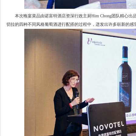
本次晚宴菜品由诺富特酒店资深行政主厨Him Chong团队精心
切拉的四种不同风格葡萄酒进行配搭的过程中，迸发出许多崭新的感