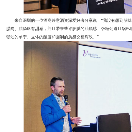
来自深圳的一位酒商兼意酒资深爱好者分享说：“我没有想到腊味
腊肉、腊肠略有甜感，并且带来些许肥腻的油脂感，饭粒劲道且锅巴
强劲的单宁、立体的酸度和圆润的质感交相辉映。”