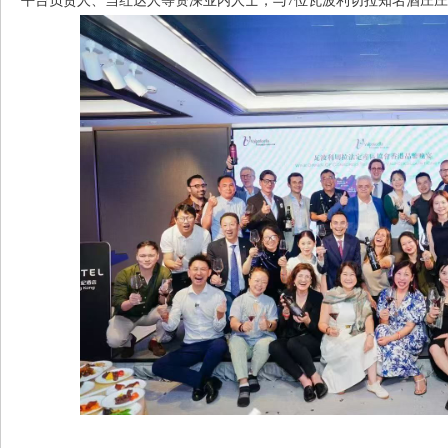
平台负责人、当红达人等资深业内人士，与7位瓦波利切拉知名酒庄