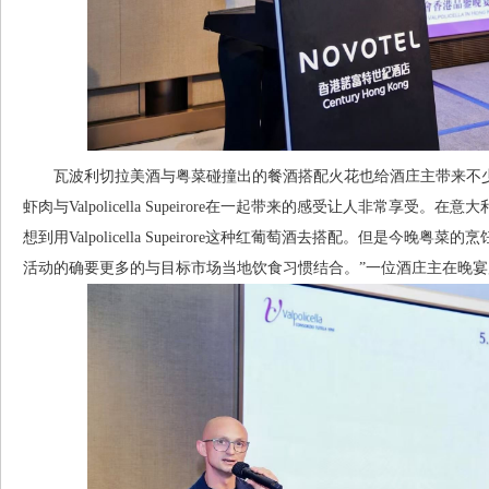
瓦波利切拉美酒与粤菜碰撞出的餐酒搭配火花也给酒庄主带来不少
虾肉与Valpolicella Supeirore在一起带来的感受让人非常享
想到用Valpolicella Supeirore这种红葡萄酒去搭配。但是今
活动的确要更多的与目标市场当地饮食习惯结合。”一位酒庄主在晚宴