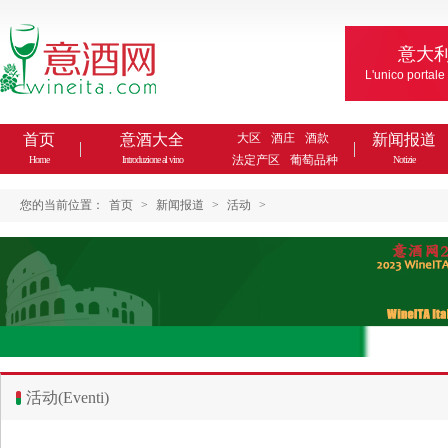
意大
L'unico portale
首页
意酒大全
大区
酒庄
酒款
新闻报道
法定产区
葡萄品种
Home
Introduzione al vino
Notizie
您的当前位置：
首页
>
新闻报道
>
活动
>
活动(Eventi)