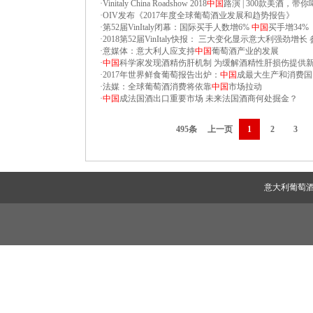
·
Vinitaly China Roadshow 2018
中国
路演 | 300款美酒，带
·
OIV发布《2017年度全球葡萄酒业发展和趋势报告》
·
第52届VinItaly闭幕：国际买手人数增6%
中国
买手增34%
·
2018第52届VinItaly快报： 三大变化显示意大利强劲增长
·
意媒体：意大利人应支持
中国
葡萄酒产业的发展
·
中国
科学家发现酒精伤肝机制 为缓解酒精性肝损伤提供
·
2017年世界鲜食葡萄报告出炉：
中国
成最大生产和消费国
·
法媒：全球葡萄酒消费将依靠
中国
市场拉动
·
中国
成法国酒出口重要市场 未来法国酒商何处掘金？
495条
上一页
1
2
3
意大利葡萄