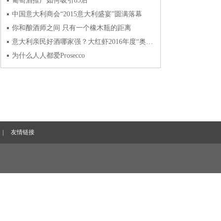
葡萄酒推广如何吸引85后
中国意大利商会“2015意大利盛宴”圆满落幕
你和酿酒师之间 只有一个橡木瓶的距离
意大利亲民好酒哪家强？大红虾2016年度“奥斯卡”奖发布
为什么人人都爱Prosecco
|
友情链接