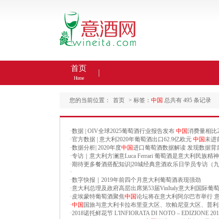
首页
Home
您的当前位置：
首页
> 标签：
中国
总共有 495 条记录
·
数据 | OIV全球2025葡萄酒行业报告发布
中国
消费量相比2
·
官方数据 | 意大利2020年葡萄酒出口62.9亿欧元
中国
未进
·
数据分析| 2020年度
中国
进口葡萄酒数据解读 发现数据背
·
专访｜意大利方澜意Luca Ferrari 葡萄酒是意大利民族精
·
期待更多餐酒搭配知识|20城经典意酒欢乐日学员专访（
·
·
数字快报｜2019年前四个月意大利葡萄酒表现强劲
·
意大利总理及政府高层出席第53届VinItaly意大利国际
·
皮埃蒙特葡萄酒聚焦
中国
论坛将在意大利阿尔巴市举行 
·
中国
国旅与意大利卡拉布里亚大区、坎帕尼亚大区、普利
·
2018诺托鲜花节 L'INFIORATA DI NOTO – EDIZIONE 201