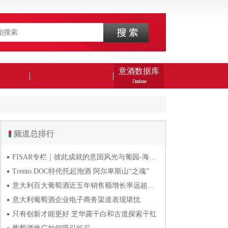
意酒数据库
Database
频道总排行
FISAR专栏｜彼此成就的意国风光与葡园-海风与火山淬炼的潘
Trento DOC特伦托起泡酒 阿尔卑斯山“之魂”
意大利百大葡萄酒近五年销售额增长率远超波尔多五百大葡萄酒
意大利葡萄酒企业电子商务渠道表现堪忧
只有创新才能更好 芝华露干白和古道探索干红