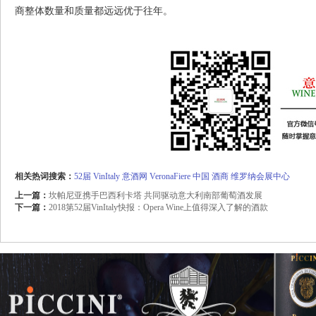
商整体数量和质量都远远优于往年。
相关热词搜索：
52届
VinItaly
意酒网
VeronaFiere
中国
酒商
维罗纳会展中心
上一篇：
坎帕尼亚携手巴西利卡塔 共同驱动意大利南部葡萄酒发展
下一篇：
2018第52届VinItaly快报：Opera Wine上值得深入了解的酒款