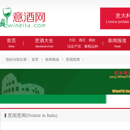
意大
L'unico portale
首页
意酒大全
大区
酒庄
酒款
新闻报道
法定产区
葡萄品种
Home
Introduzione al vino
Notizie
您的当前位置：
首页
>
新闻报道
>
意国意闻
>
意国意闻(Notizie in Italia)