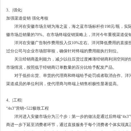
3、|强化|
加强渠道促销 强化考核
洋河在安徽市场主销为海之蓝，海之蓝市场标杆价198元/瓶，实际
徽市场总销量的70%。在市场终端促销策略上，洋河今年重视渠道促
洋河在安徽广告制作费用投入仅10%左右。洋河降低费用的直接
过分公司与企业市场部审核，确保针对终端的费用能执行到位。
关注经销商盈利能力，减少以往压货过度摊薄经销商利润空间的情
市场情况，按照低于经销商订单数量的百分比给予配发产品。
对于低价出货、串货的代理商和终端给予处罚或者取消合作。洋河
渠道成员的单位利润，使代理商与终端上销售积极性显著提高。
4、|工程|
“4x3”营销+522极致工程
洋河进入安徽市场分为三个步：第一步的做法是通过后终端“4x3
商进一步下延至消费者环节，通过直接服务于每个消费者个体实现真