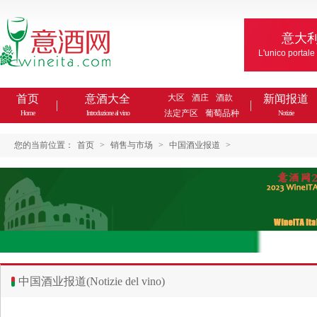
意大
L'unico portale
首页
意酒大全
大区
酒庄
酒款
新闻报道
法定产区
葡萄品种
Home
Introduzione al vino
Notizie
您的当前位置：
首页
>
销售与市场
>
中国酒业报道
>
中国酒业报道(Notizie del vino)