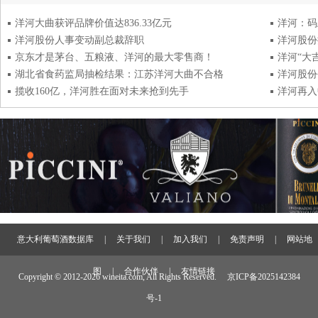
洋河大曲获评品牌价值达836.33亿元
洋河：码
洋河股份人事变动副总裁辞职
洋河股份
京东才是茅台、五粮液、洋河的最大零售商！
洋河“大
湖北省食药监局抽检结果：江苏洋河大曲不合格
洋河股份
揽收160亿，洋河胜在面对未来抢到先手
洋河再入
意大利葡萄酒数据库
|
关于我们
|
加入我们
|
免责声明
|
网站地
图
|
合作伙伴
|
友情链接
Copyright © 2012-
2026 wineita.com, All Rights Reserved.
京ICP备2025142384
号-1