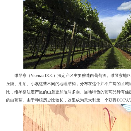
维琴察（Vicenza DOC）法定产区主要酿造白葡萄酒。维琴察
丘陵、湖泊、小溪这些不同的地理结构，分布在这个并不广阔的区域里。与气
比，维琴察法定产区的山麓更加湿润多雨。当地特色的葡萄品种有佳娜佳（
的白葡萄。由于种植历史比较长，这里成为意大利第一个获得DOC认证的灰皮