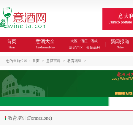
意大
L'unico portale
首页
意酒大全
大区
酒庄
酒款
新闻报道
法定产区
葡萄品种
Home
Introduzione al vino
Notizie
您的当前位置：
首页
>
意酒百科
>
教育培训
>
教育培训(Formazione)