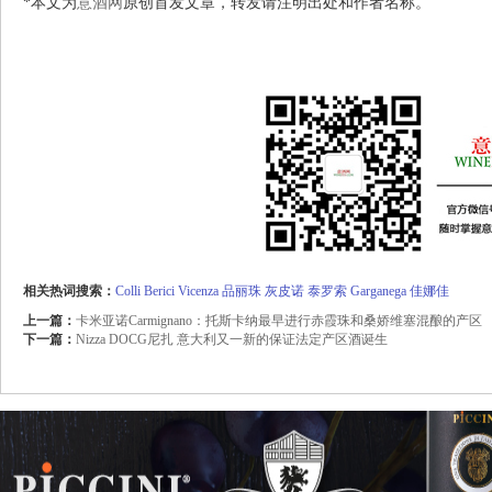
*本文为
意酒网
原创首发文章，转发请注明出处和作者名称。
相关热词搜索：
Colli Berici
Vicenza
品丽珠 灰皮诺
泰罗索
Garganega
佳娜佳
上一篇：
卡米亚诺Carmignano：托斯卡纳最早进行赤霞珠和桑娇维塞混酿的产区
下一篇：
Nizza DOCG尼扎 意大利又一新的保证法定产区酒诞生