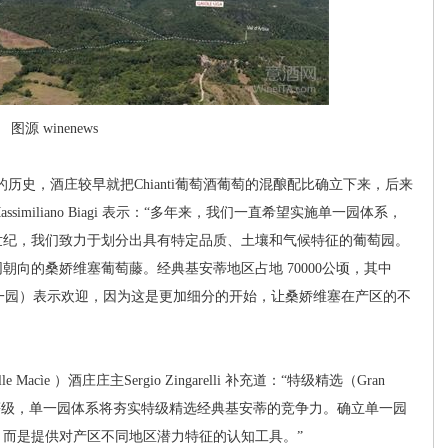
图源 winenews
悠久的历史，酒庄较早就把Chianti葡萄酒葡萄的混酿配比确立下来，后来
miliano Biagi 表示：“多年来，我们一直希望实施单一园体系，
世纪，我们致力于划分出具有特定品质、土壤和气候特征的葡萄园。
向的桑娇维塞葡萄藤。经典基安蒂地区占地 70000公顷，其中
单一园）表示欢迎，因为这是更加细分的开始，让桑娇维塞在产区的不
ìe ）酒庄庄主Sergio Zingarelli 补充道：“特级精选（Gran
高品质等级，单一园体系将夯实特级精选经典基安蒂的竞争力。确立单一园
而是提供对产区不同地区潜力特征的认知工具。”