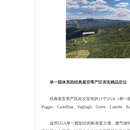
单一园体系助经典基安蒂产区夯实精品定位
经典基安蒂产区此次宣布的11个UGA（单一园）分布是San Ca
Poggio、Castellina、Vagliagli、Greve、Lamole、Ra
这些UGA单一园划分的标准是土壤、微气候特