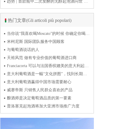
趋势 | 首款瓶中二次发酵的无醇起泡酒问世 意大利酿酒师用特种酵母开创历史
热门文章(Gli articoli più popolari)
当你说“我喜欢喝Moscato”的时候 你确定你喝的到底是什么吗？
米柯尼斯 国际团队服务中国顾客
与葡萄酒说话的人
天裕风范 做有专业价值的葡萄酒进口商
Franciacorta 可以与法国香槟媲美的意大利起泡酒
意大利葡萄酒是一幅“文化拼图”，找到长期合作伙伴最具挑战
意大利葡萄酒赢得中国市场需要耐心
威赛帝斯 只销售人民群众喜欢的产品
酿酒师是决定葡萄酒品质的第一要素
普洛塞克起泡酒将加大亚洲市场推广力度