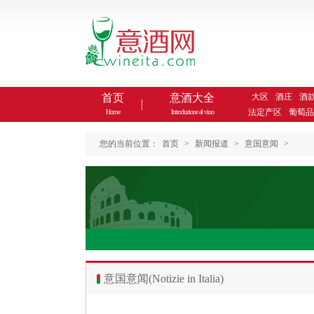
首页
意酒大全
大区
酒庄
酒
法定产区
葡萄品
Home
Introduzione al vino
您的当前位置：
首页
>
新闻报道
>
意国意闻
>
意国意闻(Notizie in Italia)