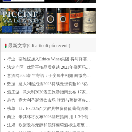
最新文章(Gli articoli più recenti)
行业 | 蒂维妮加入Ethica Wines集团 将与择霏罗共拓中国市场
法定产区 | 优雅平衡品质卓越 2021年份阿玛罗尼Amarone全球预品会落幕
意酒网2026新年寄语：于变局中相拥 向微光而前行
数据 | 意大利起泡酒2025持续走强装瓶10.3亿瓶 普罗塞克风靡全球
酒庄游 | 意大利2026酒庄旅游指南发布 17家葡萄酒博物馆别错过
趋势 | 意大利圣诞酒饮市场 啤酒与葡萄酒各自精彩
榜单 | Liv-Ex2025百大醉具投资价值葡萄酒榜单发布 20款意酒入选
商业 | 米其林将发布2026酒庄指南 用 1-3个葡萄串为部分酒庄评级
法规 | 欧盟发布无醇和低醇葡萄酒标注规范 无醇酒可以被种出来吗