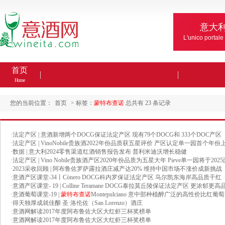
意大
L'unico portale
首页
Home
您的当前位置：
首页
> 标签：
蒙特布查诺
总共有 23 条记录
·
法定产区 | 意酒新增两个DOCG保证法定产区 现有79个DOCG和 333个DOC产区
·
法定产区 | VinoNobile贵族酒2022年份品质获五星评价 产区认定单一园首个年份
·
数据 | 意大利2024零售渠道红酒销售报告发布 普利米迪沃增长稳健
·
法定产区 | Vino Nobile贵族酒产区2020年份品质为五星大年 Pieve单一园将于202
·
2023采收回顾 | 阿布鲁佐罗萨露拉酒庄减产达20% 维持中国市场不涨价成新挑战
·
意酒产区课堂-34丨Cònero DOCG科内罗保证法定产区 马尔凯东海岸高品质干红
·
意酒产区课堂- 19 | Colline Teramane DOCG泰拉莫丘陵保证法定产区 更浓郁更
·
意酒葡萄课堂-19 |
蒙特布查诺
Montepulciano 意中部种植醉广泛的高性价比红葡萄
·
得天独厚成就佳酿 圣·洛伦佐（San Lorenzo）酒庄
·
意酒网解读2017年度阿布鲁佐大区大红虾三杯奖榜单
·
意酒网解读2017年度阿布鲁佐大区大红虾三杯奖榜单