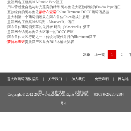
·
意酒网名庄档案017-Emidio Pepe酒庄
·
用味蕾感受自然与时光蕴育的精华 阿布鲁佐大区旗帜般的Emidio Pepe酒庄
·
五款经典的阿布鲁佐
蒙特布查诺
Colline Teramane DOCG葡萄酒品鉴
·
意大利第一个葡萄酒喷泉在阿布鲁佐Chieti建成并启用
·
意酒网名庄档案016-玛氏（Masciarelli）酒庄
·
阿布鲁佐葡萄酒变革的先行者 玛氏（Masciarelli）酒庄
·
意酒网专访阿布鲁佐大区唯一的DOCG产区
·
阿布鲁佐大区行记之一：传统与现代并行的Illuminanti酒庄
·
蒙特布查诺
贵族酒产区举办2016木桶大奖赛
23条
上一页
1
2
意大利葡萄酒数据库
|
关于我们
|
加入我们
|
免责声明
|
网站地
图
|
合作伙伴
|
友情链接
Copyright © 2012-
2026 wineita.com, All Rights Reserved.
京ICP备2025142384
号-1