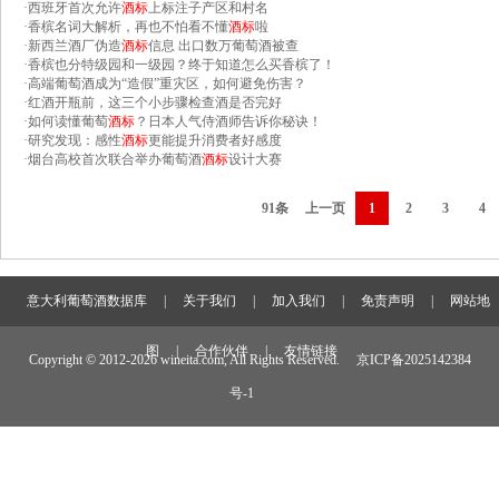
·
西班牙首次允许
酒标
上标注子产区和村名
·
香槟名词大解析，再也不怕看不懂
酒标
啦
·
新西兰酒厂伪造
酒标
信息 出口数万葡萄酒被查
·
香槟也分特级园和一级园？终于知道怎么买香槟了！
·
高端葡萄酒成为“造假”重灾区，如何避免伤害？
·
红酒开瓶前，这三个小步骤检查酒是否完好
·
如何读懂葡萄
酒标
？日本人气侍酒师告诉你秘诀！
·
研究发现：感性
酒标
更能提升消费者好感度
·
烟台高校首次联合举办葡萄酒
酒标
设计大赛
91条
上一页
1
2
3
4
意大利葡萄酒数据库
|
关于我们
|
加入我们
|
免责声明
|
网站地
图
|
合作伙伴
|
友情链接
Copyright © 2012-
2026 wineita.com, All Rights Reserved.
京ICP备2025142384
号-1