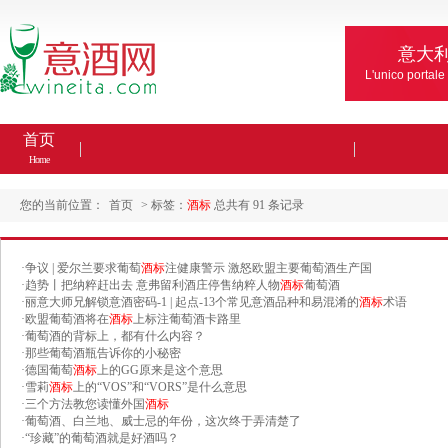
意大
L'unico portale
首页
Home
您的当前位置：
首页
> 标签：
酒标
总共有 91 条记录
·
争议 | 爱尔兰要求葡萄
酒标
注健康警示 激怒欧盟主要葡萄酒生产国
·
趋势丨把纳粹赶出去 意弗留利酒庄停售纳粹人物
酒标
葡萄酒
·
丽意大师兄解锁意酒密码-1 | 起点-13个常见意酒品种和易混淆的
酒标
术语
·
欧盟葡萄酒将在
酒标
上标注葡萄酒卡路里
·
葡萄酒的背标上，都有什么内容？
·
那些葡萄酒瓶告诉你的小秘密
·
德国葡萄
酒标
上的GG原来是这个意思
·
雪莉
酒标
上的“VOS”和“VORS”是什么意思
·
三个方法教您读懂外国
酒标
·
葡萄酒、白兰地、威士忌的年份，这次终于弄清楚了
·
“珍藏”的葡萄酒就是好酒吗？