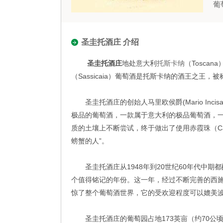
葡
圣圭托酒庄 介绍
圣圭托酒庄
地处意大利
托斯卡纳
（Tosca
（Sassicaia）葡萄酒是托斯卡纳的酒王之王，被称
圣圭托酒庄的创始人马里欧侯爵(Mario Incisa 
极品的葡萄酒，一款属于意大利的极品葡萄酒，一
质的土壤上不断尝试，终于做出了使用赤霞珠（Cabe
螃蟹的人”。
圣圭托酒庄从1948年到20世纪60年代中期都
个值得铭记的年份。这一年，经过不断完善的西施
惊了整个葡萄酒世界，它的受欢迎程度可以媲美
圣圭托酒庄的葡萄园占地173英亩（约70公顷