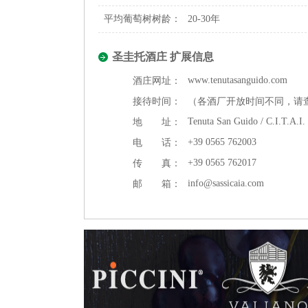
平均葡萄树树龄：
20-30年
圣圭托酒庄 扩展信息
www.tenutasanguido.com
酒庄网址：
接待时间：
（各酒厂开放时间不同，请
Tenuta San Guido / C.I.T.A.I.
地 址：
+39 0565 762003
电 话：
+39 0565 762017
传 真：
info@sassicaia.com
邮 箱：