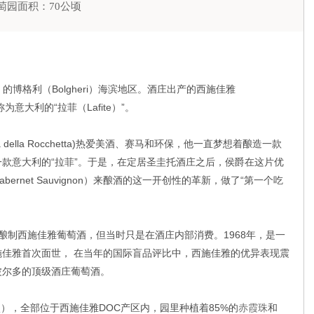
萄园面积：70公顷
na）的博格利（Bolgheri）海滨地区。酒庄出产的西施佳雅
为意大利的“拉菲（Lafite）”。
della Rocchetta)热爱美酒、赛马和环保，他一直梦想着酿造一款
款意大利的“拉菲”。于是，在定居圣圭托酒庄之后，侯爵在这片优
rnet Sauvignon）来酿酒的这一开创性的革新，做了“第一个吃
酿制西施佳雅葡萄酒，但当时只是在酒庄内部消费。1968年，是一
佳雅首次面世， 在当年的国际盲品评比中，西施佳雅的优异表现震
波尔多的顶级酒庄葡萄酒。
），全部位于西施佳雅DOC产区内，园里种植着85%的
赤霞珠
和