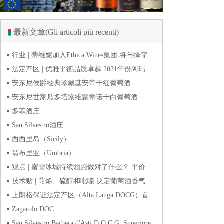
最新文章(Gli articoli più recenti)
行业 | 蒂维妮加入Ethica Wines集团 将与择霏罗共拓中国市场
法定产区 | 优雅平衡品质卓越 2021年份阿玛罗尼Amarone全球预品会落幕
安东尼侯爵经典珍藏基安帝干红葡萄酒
安东尼世家瓜多塔索维蒙蒂诺干白葡萄酒
多菲酒庄
San Silvestro酒庄
西西里岛（Sicily）
翁布里亚（Umbria）
观点 | 蜜雪冰城持续领跑做对了什么？ 平价下沉或是酒商破
技术贴 | 萜烯、硫醇和吡嗪 决定葡萄酒香气的三类化合物
上朗格保证法定产区（Alta Langa DOCG）首次突破年产量百万瓶
Zagarolo DOC
San Silvestro Barbera d'Asti D.O.C.G. Superiore