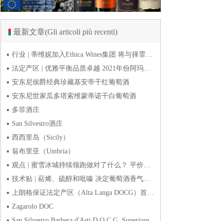
最新文章(Gli articoli più recenti)
行业 | 蒂维妮加入Ethica Wines集团 将与择霏罗共拓中国市场
法定产区 | 优雅平衡品质卓越 2021年份阿玛罗尼Amarone全球预品会落幕
安东尼侯爵经典珍藏基安帝干红葡萄酒
安东尼世家瓜多塔索维蒙蒂诺干白葡萄酒
多菲酒庄
San Silvestro酒庄
西西里岛（Sicily）
翁布里亚（Umbria）
观点 | 蜜雪冰城持续领跑做对了什么？ 平价下沉或是酒商破
技术贴 | 萜烯、硫醇和吡嗪 决定葡萄酒香气的三类化合物
上朗格保证法定产区（Alta Langa DOCG）首次突破年产量百万瓶
Zagarolo DOC
San Silvestro Barbera d'Asti D.O.C.G. Superiore