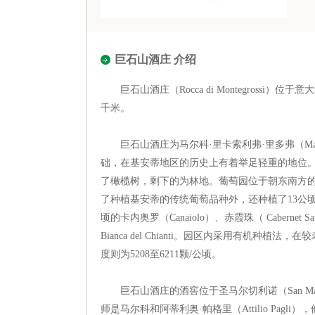
巨石山酒庄 介绍
巨石山酒庄（Rocca di Montegrossi）位
千米。
巨石山酒庄为马尔科·里卡索利弗·里多弗（Marco R
础，在基安蒂地区的历史上有着举足轻重的地位。巨
了橄榄树，剩下的为林地。葡萄园位于朝东南方的小
了种植基安蒂的传统葡萄品种外，还种植了13公顷的桑娇维
顷的卡内奥罗（Canaiolo）、赤霞珠（ Cabernet Sa
Bianca del Chianti。园区内采用有机种
度则为5208至6211颗/公顷。
巨石山酒庄的酒窖位于圣马尔切利诺（San Marcell
师是马尔科和阿蒂利奥·帕格里（Attilio Pa