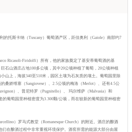
于意大利的托斯卡纳（Tuscany）葡萄酒产区，距佳奥利（Gaiole）南部约7
icasoli-Firidolfi）所有，他的家族奠定了基安蒂葡萄酒的基
石山酒庄占地100多公顷，其中20公顷种植了葡萄，20公顷种植
山上，海拔340至510米，园区土壤为石灰质的壤土。葡萄园里除
塞（Sangiovese）、2.5公顷的梅洛（Merlot）、还有4.5公
uvignon）、普尼特罗（Pugnitello）、 玛尔维萨（Malvasia）和
植法，在较老的葡萄园里种植密度为3.300颗/公顷，而在较新的葡萄园里种植密
ino）罗马式教堂（Romanesque Church）的附近。酒庄的酿酒
gli），他们在酿酒过程中非常重视环境保护。酒窖所需的能源大部分由屋