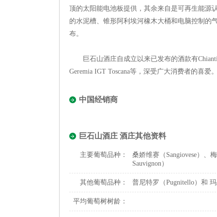
顶的太阳能电池板提供，其余来自是可再生能源认证（RE
的水泥槽、锥形阿利埃河橡木大桶和电脑控制的
布。
巨石山酒庄自成立以来已发布的酒款有Chianti Classico DO
Geremia IGT Toscana等，深受广大消费者的
中国经销商
巨石山酒庄 酒庄其他资料
主要葡萄品种：
桑娇维赛（Sangiovese）、梅
Sauvignon）
其他葡萄品种：
普尼特罗（Pugnitello）和 玛
平均葡萄树树龄：