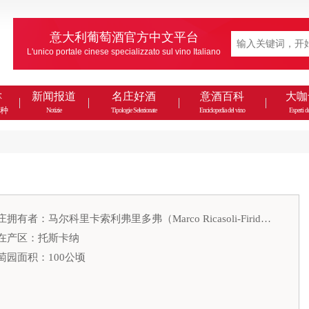
意大利葡萄酒官方中文平台
L'unico portale cinese specializzato sul vino Italiano
款
新闻报道
名庄好酒
意酒百科
大咖
种
Notizie
Tipologie Selezionate
Enciclopedia del vino
Esperti de
酒庄拥有者：马尔科里卡索利弗里多弗（Marco Ricasoli-Firidolfi）
在产区：托斯卡纳
萄园面积：100公顷