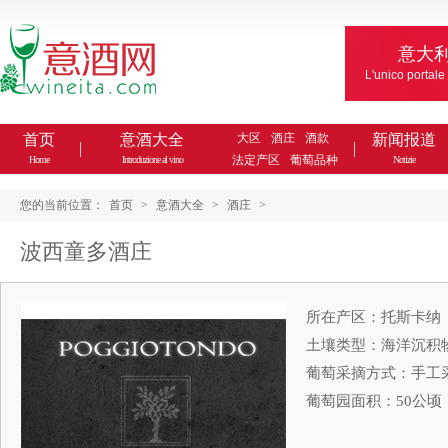
意大
L'unico portale
首页
意酒大全
大区
酒庄
酒款
新闻报道
法定产区
葡萄品种
Home
Introduzione al vino
Notizie
您的当前位置：
首页
>
意酒大全
>
酒庄
>
波西童多酒庄
所在产区：托斯卡纳
土壤类型：海洋沉积
葡萄采摘方式：手工
葡萄园面积：50公顷