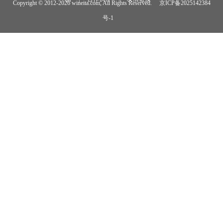
Copyright © 2012-
2026 wineita.com, All Rights Reserved.
京ICP备2025142384
号-1