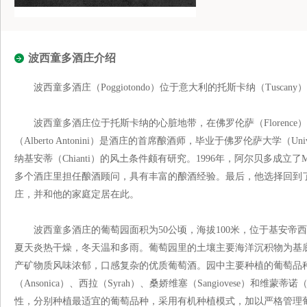
波西童多酒庄介绍
波西童多酒庄（Poggiotondo）位于意大利的托斯卡纳（Tuscan
波西童多酒庄位于托斯卡纳的心脏地带，在佛罗伦萨（Florence）
（Alberto Antonini）是酒庄的首席酿酒师，毕业于佛罗伦萨大学（Unive
纳基安蒂（Chianti）的风土条件颇有研究。1996年，阿尔贝多成立了
多个酒庄里担任酿酒顾问，具有丰富的酿酒经验。最后，他选择回到
庄，并和他的家庭定居在此。
波西童多酒庄的葡萄园面积为50公顷，海拔100米，位于基安帝
夏天炎热干燥，冬天温和多雨。葡萄园里的土壤主要海洋沉积物为基
产矿物质风味浓郁，口感复杂的优质葡萄酒。园中主要种植的葡萄品种有玛
（Ansonica）、西拉（Syrah）、桑娇维塞（Sangiovese）和维蒙蒂
性，分别种植最适宜的葡萄品种，采用有机种植模式，加以严格管理