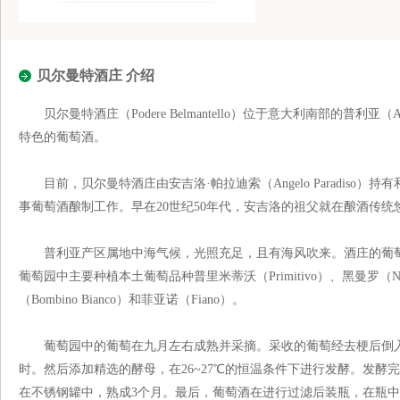
贝尔曼特酒庄 介绍
贝尔曼特酒庄（Podere Belmantello）位于意大利南部的普利亚
特色的葡萄酒。
目前，贝尔曼特酒庄由安吉洛·帕拉迪索（Angelo Paradiso）持有
事葡萄酒酿制工作。早在20世纪50年代，安吉洛的祖父就在酿酒传统悠
普利亚产区属地中海气候，光照充足，且有海风吹来。酒庄的葡萄园分布在Man
葡萄园中主要种植本土葡萄品种普里米蒂沃（Primitivo）、黑曼罗（Negro
（Bombino Bianco）和菲亚诺（Fiano）。
葡萄园中的葡萄在九月左右成熟并采摘。采收的葡萄经去梗后倒入不锈钢
时。然后添加精选的酵母，在26~27℃的恒温条件下进行发酵。发酵
在不锈钢罐中，熟成3个月。最后，葡萄酒在进行过滤后装瓶，在瓶中