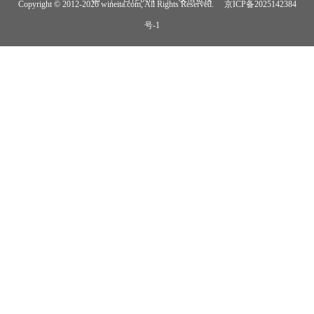
Copyright © 2012-
2026 wineita.com, All Rights Reserved.
京ICP备2025142384
号-1