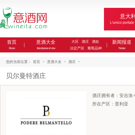
意大
L'unico portale
首页
意酒大全
大区
酒庄
酒款
新闻报道
法定产区
葡萄品种
Home
Introduzione al vino
Notizie
您的当前位置：
首页
>
意酒大全
>
酒庄
>
贝尔曼特酒庄
酒庄拥有者：安吉洛·帕拉迪
所在产区：普利亚