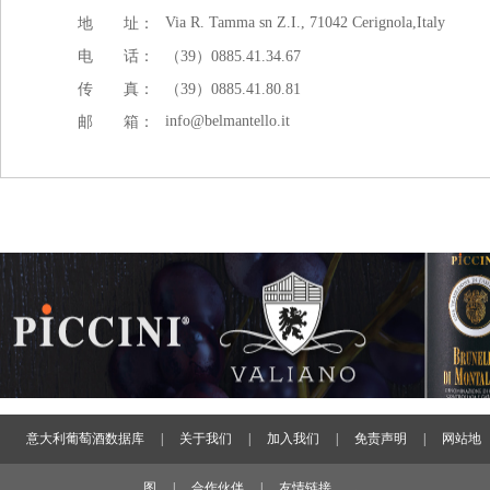
Via R. Tamma sn Z.I., 71042 Cerignola,Italy
地 址：
电 话：
（39）0885.41.34.67
传 真：
（39）0885.41.80.81
info@belmantello.it
邮 箱：
意大利葡萄酒数据库
|
关于我们
|
加入我们
|
免责声明
|
网站地
图
|
合作伙伴
|
友情链接